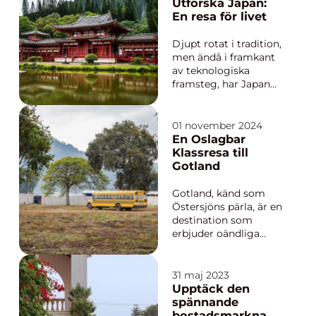
Utforska Japan:
En resa för livet
Djupt rotat i tradition,
men ändå i framkant
av teknologiska
framsteg, har Japan
alltid fascinerat
resenärer från hela
världen. Landet
01 november 2024
erbjuder en perfekt
En Oslagbar
blandning av
Klassresa till
gammalt och nytt,
Gotland
från traditionella
teceremonier...
Gotland, känd som
Östersjöns pärla, är en
destination som
erbjuder oändliga
möjligheter för
klassresa Gotland fulla
av äventyr, historia
31 maj 2023
och gemenskap. Med
Upptäck den
sin unika natur,
spännande
fascinerande kultur
bostadsmarknade