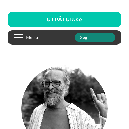
UTPÅTUR.
se
Menu