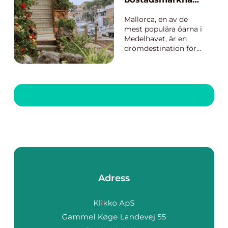
och rika his...
n på Mallorca
Mallorca, en av de
mest populära öarna i
Medelhavet, är en
drömdestination för
alla äventyrsresenärer.
Med milsvida
stränder, pittoreska
byar och en rik kultur
är det lätt att bli
förälskad ...
Adress