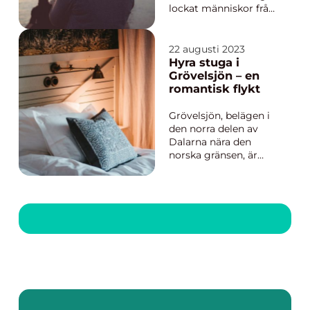
lockat människor från
hela världen med sina
kristallklara vatten,
pittoreska landskap
22 augusti 2023
och soliga klimat. Ön
Hyra stuga i
erbjuder en unik
Grövelsjön – en
blandning av en
romantisk flykt
avslappnad livsstil ...
Grövelsjön, belägen i
den norra delen av
Dalarna nära den
norska gränsen, är
mer än bara en
destination. Med sina
orörda landskap,
spegelblanka sjöar
och majestätiska fjäll,
erbjuder det den perf...