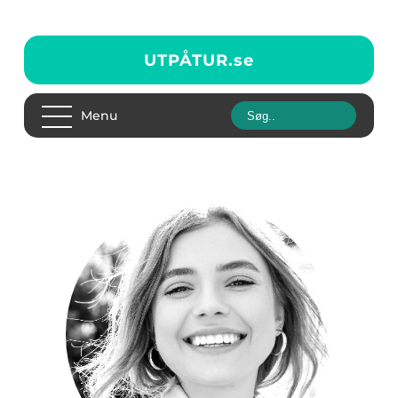
UTPÅTUR.
se
Menu