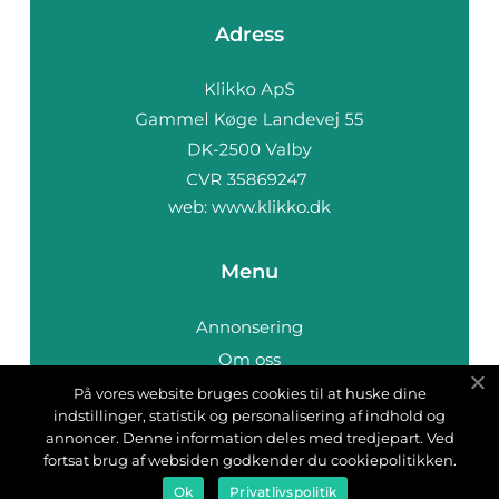
Adress
web:
www.klikko.dk
Menu
Annonsering
Om oss
Cookies
På vores website bruges cookies til at huske dine
indstillinger, statistik og personalisering af indhold og
Kontakta oss
annoncer. Denne information deles med tredjepart. Ved
Sitemap
fortsat brug af websiden godkender du cookiepolitikken.
Ok
Privatlivspolitik