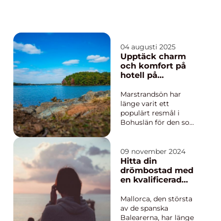
04 augusti 2025
Upptäck charm
och komfort på
hotell på
Marstrandsön
Marstrandsön har
länge varit ett
populärt resmål i
Bohuslän för den som
söker ett avkopplande
miljö med historia,
kultur och en
09 november 2024
fantastisk skärgård.
Hitta din
Med sin unika
drömbostad med
kombination av
en kvalificerad
småstadscharm ...
mäklare på
Mallorca
Mallorca, den största
av de spanska
Balearerna, har länge