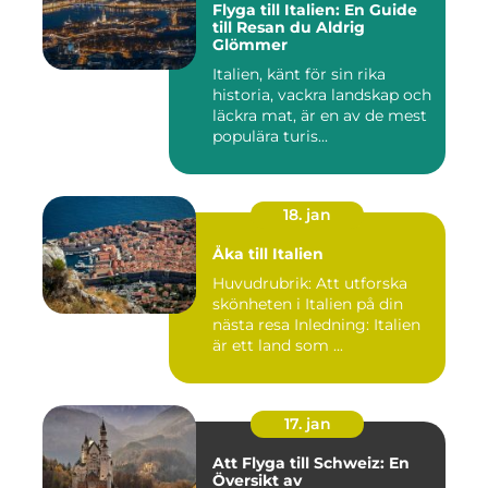
Flyga till Italien: En Guide
till Resan du Aldrig
Glömmer
Italien, känt för sin rika
historia, vackra landskap och
läckra mat, är en av de mest
populära turis...
18. jan
Åka till Italien
Huvudrubrik: Att utforska
skönheten i Italien på din
nästa resa Inledning: Italien
är ett land som ...
17. jan
Att Flyga till Schweiz: En
Översikt av