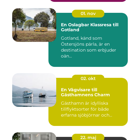
01. nov
En Oslagbar Klassresa till
Gotland
Gotland, känd som
Östersjöns pärla, är en
destination som erbjuder
oän...
02. okt
En Vägvisare till
Gästhamnens Charm
Gästhamn är idylliska
tillflyktsorter för både
erfarna sjöbjörnar och...
22. maj