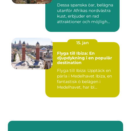
goda skäl
Dessa spanska öar, belägna
utanför Afrikas nordvästra
kust, erbjuder en rad
attraktioner och möjligh...
15. jan
Flyga till Ibiza: En
djupdykning i en populär
destination
Flyga till Ibiza: Upptäck en
pärla i Medelhavet Ibiza, en
fantastisk ö belägen i
Medelhavet, har bl...