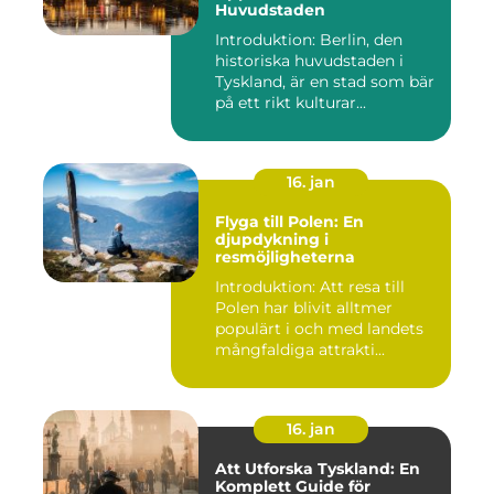
Huvudstaden
Introduktion: Berlin, den
historiska huvudstaden i
Tyskland, är en stad som bär
på ett rikt kulturar...
16. jan
Flyga till Polen: En
djupdykning i
resmöjligheterna
Introduktion: Att resa till
Polen har blivit alltmer
populärt i och med landets
mångfaldiga attrakti...
16. jan
Att Utforska Tyskland: En
Komplett Guide för