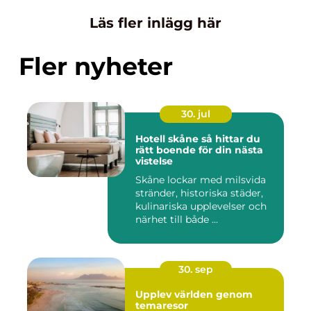
Läs fler inlägg här
Fler nyheter
30. jul
Hotell skåne så hittar du
rätt boende för din nästa
vistelse
Skåne lockar med milsvida
stränder, historiska städer,
kulinariska upplevelser och
närhet till både ...
30. sep
Upplev världen genom
temaresor