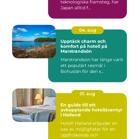
teknologiska framsteg, har
Japan alltid f...
04. aug
Upptäck charm och
komfort på hotell på
Marstrandsön
Marstrandsön har länge varit
ett populärt resmål i
Bohuslän för den s...
01. aug
En guide till ett
avkopplande hotelläventyr
i Halland
Hotell Halland erbjuder en
oas av möjligheter för en
uppfriskande och