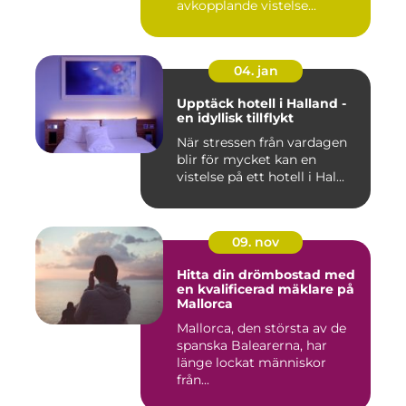
avkopplande vistelse...
04. jan
Upptäck hotell i Halland -
en idyllisk tillflykt
När stressen från vardagen
blir för mycket kan en
vistelse på ett hotell i Hal...
09. nov
Hitta din drömbostad med
en kvalificerad mäklare på
Mallorca
Mallorca, den största av de
spanska Balearerna, har
länge lockat människor
från...