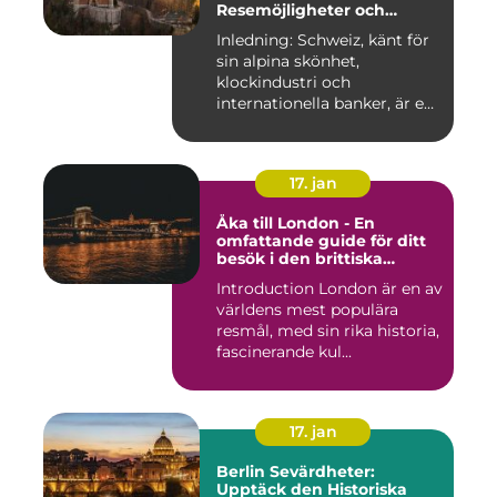
Resemöjligheter och
Historiska För- och
Inledning: Schweiz, känt för
Nackdelar
sin alpina skönhet,
klockindustri och
internationella banker, är en
pop...
17. jan
Åka till London - En
omfattande guide för ditt
besök i den brittiska
huvudstaden
Introduction London är en av
världens mest populära
resmål, med sin rika historia,
fascinerande kul...
17. jan
Berlin Sevärdheter:
Upptäck den Historiska