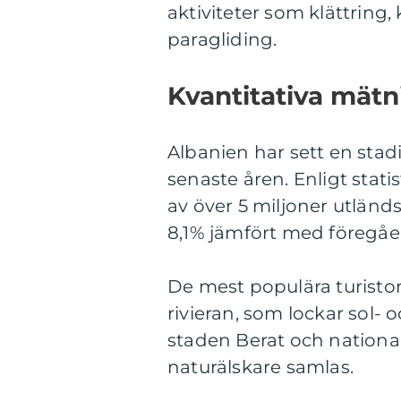
aktiviteter som klättring
paragliding.
Kvantitativa mätn
Albanien har sett en sta
senaste åren. Enligt stati
av över 5 miljoner utländs
8,1% jämfört med föregåe
De mest populära turisto
rivieran, som lockar sol-
staden Berat och nation
naturälskare samlas.