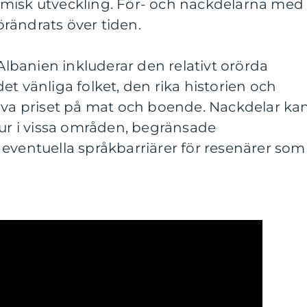
misk utveckling. För- och nackdelarna med
förändrats över tiden.
 Albanien inkluderar den relativt orörda
et vänliga folket, den rika historien och
tiva priset på mat och boende. Nackdelar ka
tur i vissa områden, begränsade
eventuella språkbarriärer för resenärer som