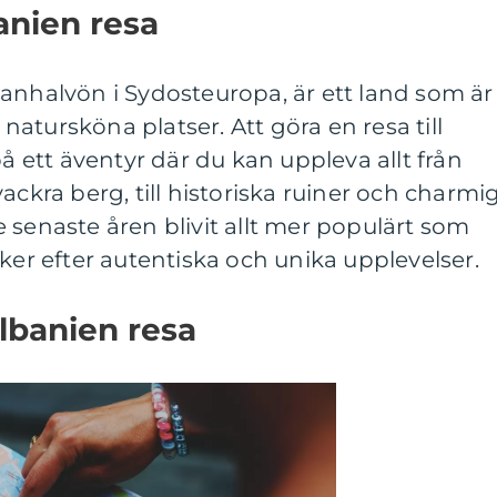
anien resa
anhalvön i Sydosteuropa, är ett land som är
h natursköna platser. Att göra en resa till
på ett äventyr där du kan uppleva allt från
ackra berg, till historiska ruiner och charmi
 senaste åren blivit allt mer populärt som
öker efter autentiska och unika upplevelser.
lbanien resa