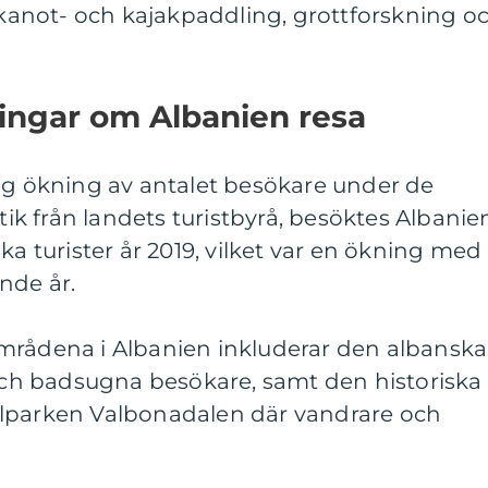
, kanot- och kajakpaddling, grottforskning o
ingar om Albanien resa
dig ökning av antalet besökare under de
stik från landets turistbyrå, besöktes Albanie
ka turister år 2019, vilket var en ökning med
nde år.
mrådena i Albanien inkluderar den albanska
 och badsugna besökare, samt den historiska
alparken Valbonadalen där vandrare och