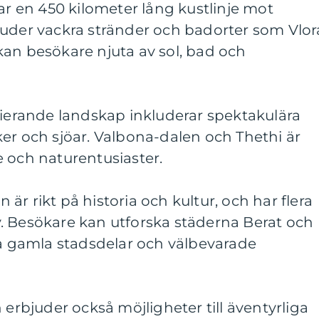
har en 450 kilometer lång kustlinje mot
juder vackra stränder och badorter som Vlor
kan besökare njuta av sol, bad och
rierande landskap inkluderar spektakulära
er och sjöar. Valbona-dalen och Thethi är
 och naturentusiaster.
en är rikt på historia och kultur, och har flera
. Besökare kan utforska städerna Berat och
na gamla stadsdelar och välbevarade
 erbjuder också möjligheter till äventyrliga