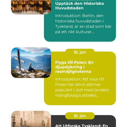
Upptäck den Historiska
Huvudstaden
Introduktion: Berlin, den
historiska huvudstaden i
Tyskland, är en stad som bär
på ett rikt kulturar...
16. jan
Flyga till Polen: En
djupdykning i
resmöjligheterna
Introduktion: Att resa till
Polen har blivit alltmer
populärt i och med landets
mångfaldiga attrakti...
16. jan
Att Utforska Tyskland: En