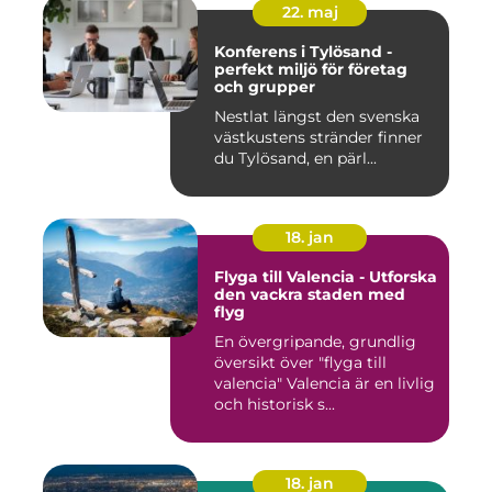
22. maj
Konferens i Tylösand -
perfekt miljö för företag
och grupper
Nestlat längst den svenska
västkustens stränder finner
du Tylösand, en pärl...
18. jan
Flyga till Valencia - Utforska
den vackra staden med
flyg
En övergripande, grundlig
översikt över "flyga till
valencia" Valencia är en livlig
och historisk s...
18. jan