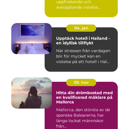
uppfriskande och
avkopplande vistelse...
04. jan
Upptäck hotell i Halland -
en idyllisk tillflykt
När stressen från vardagen
blir för mycket kan en
vistelse på ett hotell i Hal...
09. nov
Hitta din drömbostad med
en kvalificerad mäklare på
Mallorca
Mallorca, den största av de
spanska Balearerna, har
länge lockat människor
från...