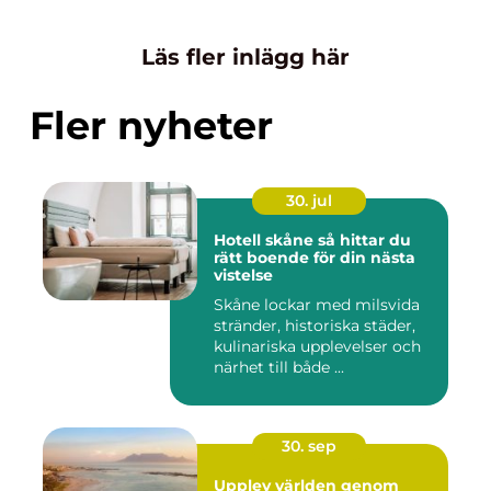
Läs fler inlägg här
Fler nyheter
30. jul
Hotell skåne så hittar du
rätt boende för din nästa
vistelse
Skåne lockar med milsvida
stränder, historiska städer,
kulinariska upplevelser och
närhet till både ...
30. sep
Upplev världen genom