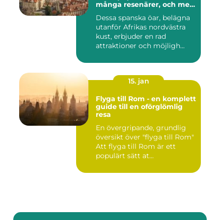
många resenärer, och med
goda skäl
Dessa spanska öar, belägna
utanför Afrikas nordvästra
kust, erbjuder en rad
attraktioner och möjligh...
15. jan
Flyga till Rom - en komplett
guide till en oförglömlig
resa
En övergripande, grundlig
översikt över "flyga till Rom"
Att flyga till Rom är ett
populärt sätt at...