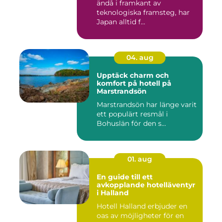
ändå i framkant av
teknologiska framsteg, har
Japan alltid f...
04. aug
Upptäck charm och
komfort på hotell på
Marstrandsön
Marstrandsön har länge varit
ett populärt resmål i
Bohuslän för den s...
01. aug
En guide till ett
avkopplande hotelläventyr
i Halland
Hotell Halland erbjuder en
oas av möjligheter för en