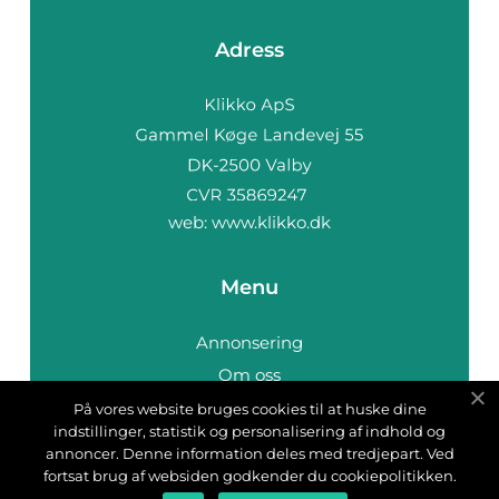
Adress
web:
www.klikko.dk
Menu
Annonsering
Om oss
Cookies
På vores website bruges cookies til at huske dine
indstillinger, statistik og personalisering af indhold og
Kontakta oss
annoncer. Denne information deles med tredjepart. Ved
Sitemap
fortsat brug af websiden godkender du cookiepolitikken.