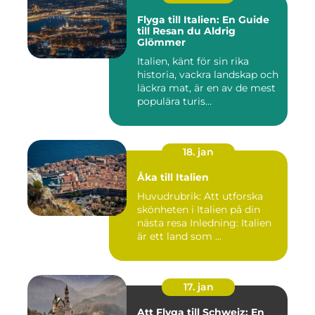
Flyga till Italien: En Guide
till Resan du Aldrig
Glömmer
Italien, känt för sin rika
historia, vackra landskap och
läckra mat, är en av de mest
populära turis...
18. jan
Åka till Italien
Huvudrubrik: Att utforska
skönheten i Italien på din
nästa resa Inledning: Italien
är ett land som ...
17. jan
Att Flyga till Schweiz: En