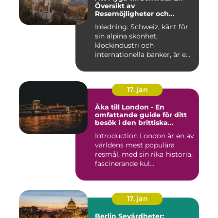
Översikt av
Resemöjligheter och
Historiska För- och
Inledning: Schweiz, känt för
Nackdelar
sin alpina skönhet,
klockindustri och
internationella banker, är en
pop...
17. jan
Åka till London - En
omfattande guide för ditt
besök i den brittiska
huvudstaden
Introduction London är en av
världens mest populära
resmål, med sin rika historia,
fascinerande kul...
17. jan
Berlin Sevärdheter: