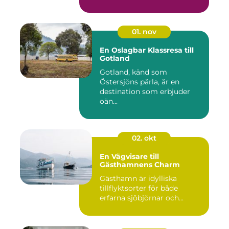
01. nov
En Oslagbar Klassresa till
Gotland
Gotland, känd som
Östersjöns pärla, är en
destination som erbjuder
oän...
02. okt
En Vägvisare till
Gästhamnens Charm
Gästhamn är idylliska
tillflyktsorter för både
erfarna sjöbjörnar och...