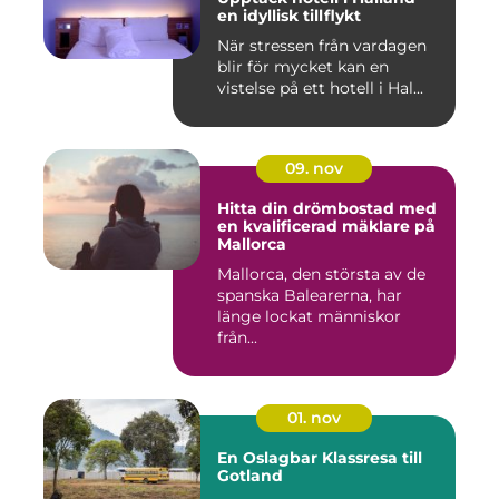
en idyllisk tillflykt
När stressen från vardagen
blir för mycket kan en
vistelse på ett hotell i Hal...
09. nov
Hitta din drömbostad med
en kvalificerad mäklare på
Mallorca
Mallorca, den största av de
spanska Balearerna, har
länge lockat människor
från...
01. nov
En Oslagbar Klassresa till
Gotland