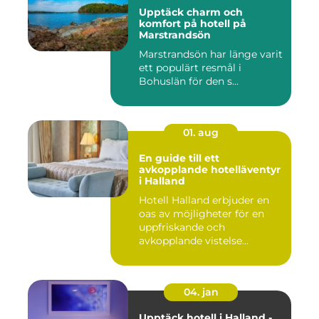
Upptäck charm och
komfort på hotell på
Marstrandsön
Marstrandsön har länge varit
ett populärt resmål i
Bohuslän för den s...
01. aug
En guide till ett
avkopplande hotelläventyr
i Halland
Hotell Halland erbjuder en
oas av möjligheter för en
uppfriskande och
avkopplande vistelse...
04. jan
Upptäck hotell i Halland -