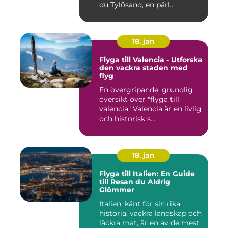
du Tylösand, en pärl...
18. jan
Flyga till Valencia - Utforska
den vackra staden med
flyg
En övergripande, grundlig
översikt över "flyga till
valencia" Valencia är en livlig
och historisk s...
18. jan
Flyga till Italien: En Guide
till Resan du Aldrig
Glömmer
Italien, känt för sin rika
historia, vackra landskap och
läckra mat, är en av de mest