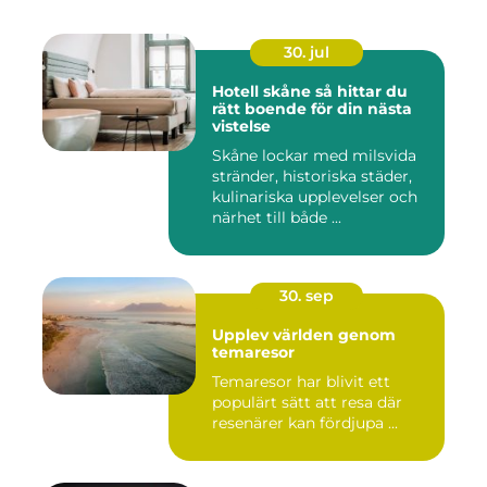
30. jul
Hotell skåne så hittar du
rätt boende för din nästa
vistelse
Skåne lockar med milsvida
stränder, historiska städer,
kulinariska upplevelser och
närhet till både ...
30. sep
Upplev världen genom
temaresor
Temaresor har blivit ett
populärt sätt att resa där
resenärer kan fördjupa ...