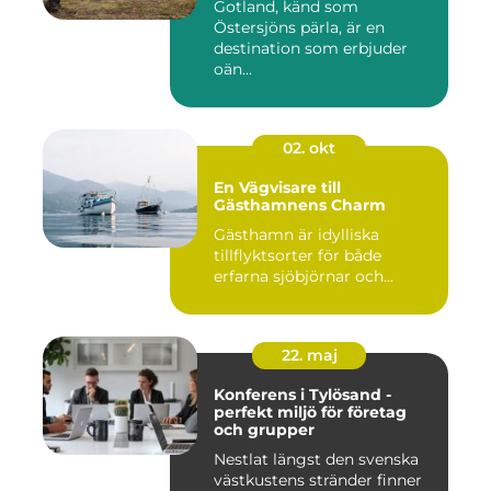
Gotland, känd som
Östersjöns pärla, är en
destination som erbjuder
oän...
02. okt
En Vägvisare till
Gästhamnens Charm
Gästhamn är idylliska
tillflyktsorter för både
erfarna sjöbjörnar och...
22. maj
Konferens i Tylösand -
perfekt miljö för företag
och grupper
Nestlat längst den svenska
västkustens stränder finner