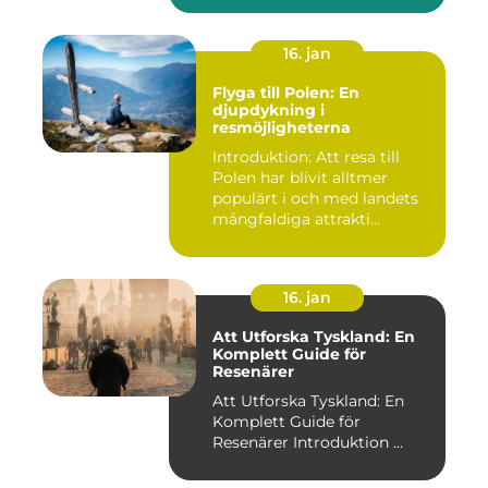
16. jan
Flyga till Polen: En
djupdykning i
resmöjligheterna
Introduktion: Att resa till
Polen har blivit alltmer
populärt i och med landets
mångfaldiga attrakti...
16. jan
Att Utforska Tyskland: En
Komplett Guide för
Resenärer
Att Utforska Tyskland: En
Komplett Guide för
Resenärer Introduktion ...