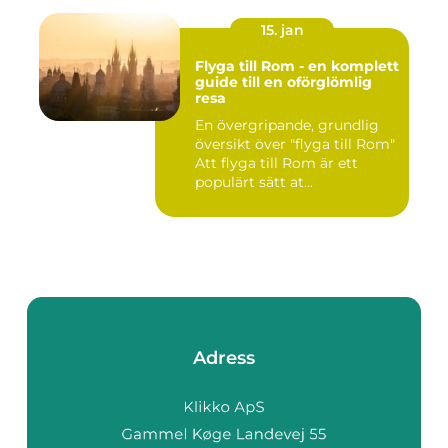
15. jan
Flyga till Rom - en komplett
guide till en oförglömlig
resa
En övergripande, grundlig
översikt över "flyga till Rom"
Att flyga till Rom är ett
populärt sätt at...
Adress