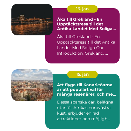
16. jan
Åka till Grekland - En
Upptäcktsresa till det
Antika Landet Med Soliga
Öar
Åka till Grekland - En
Upptäcktsresa till det Antika
Landet Med Soliga Öar
Introduktion: Grekland, ...
15. jan
Att flyga till Kanarieöarna
är ett populärt val för
många resenärer, och med
goda skäl
Dessa spanska öar, belägna
utanför Afrikas nordvästra
kust, erbjuder en rad
attraktioner och möjligh...