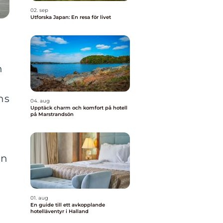
02. sep
Utforska Japan: En resa för livet
n
ns
04. aug
Upptäck charm och komfort på hotell
på Marstrandsön
ån
01. aug
En guide till ett avkopplande
hotelläventyr i Halland