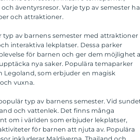
 och äventyrsresor. Varje typ av semester ha
er och attraktioner.
 typ av barnens semester med attraktioner
och interaktiva lekplatser. Dessa parker
plevelse för barnen och ger dem möjlighet a
h upptäcka nya saker. Populära temaparker
h Legoland, som erbjuder en magisk
 och vuxna.
populär typ av barnens semester. Vid sunde
 sand och vattenlek. Det finns många
unt om i världen som erbjuder lekplatser,
ktiviteter för barnen att njuta av. Populära
esor inkluderar Maldiverna, Thailand och