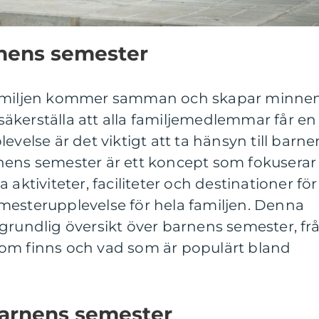
rnens semester
familjen kommer samman och skapar minne
t säkerställa att alla familjemedlemmar får en
evelse är det viktigt att ta hänsyn till barne
nens semester är ett koncept som fokuserar
 aktiviteter, faciliteter och destinationer för
mesterupplevelse för hela familjen. Denna
grundlig översikt över barnens semester, fr
r som finns och vad som är populärt bland
barnens semester