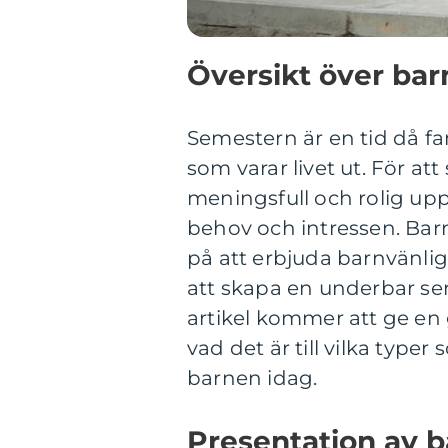
Översikt över ba
Semestern är en tid då 
som varar livet ut. För at
meningsfull och rolig uppl
behov och intressen. Bar
på att erbjuda barnvänliga
att skapa en underbar se
artikel kommer att ge en 
vad det är till vilka type
barnen idag.
Presentation av 