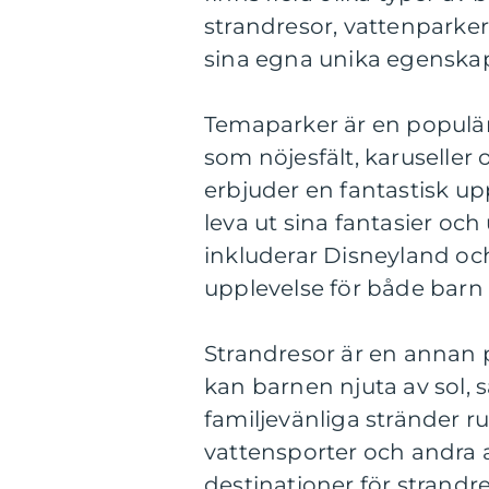
strandresor, vattenparker
sina egna unika egenskap
Temaparker är en populär
som nöjesfält, karuseller 
erbjuder en fantastisk up
leva ut sina fantasier oc
inkluderar Disneyland oc
upplevelse för både barn
Strandresor är en annan 
kan barnen njuta av sol,
familjevänliga stränder r
vattensporter och andra a
destinationer för strandr