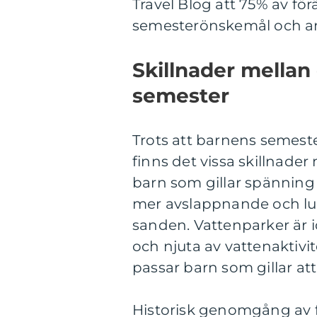
Travel Blog att 75% av för
semesterönskemål och anp
Skillnader mellan
semester
Trots att barnens semeste
finns det vissa skillnade
barn som gillar spänning
mer avslappnande och lugn
sanden. Vattenparker är id
och njuta av vattenaktiv
passar barn som gillar at
Historisk genomgång av f