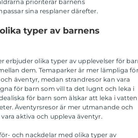
äldrarna prioriterar barnens
assar sina resplaner därefter.
 olika typer av barnens
r erbjuder olika typer av upplevelser för bar
r mellan dem. Temaparker är mer lämpliga fö
 och äventyr, medan strandresor kan vara
a för barn som vill ta det lugnt och leka i
ealiska för barn som älskar att leka i vatten
iteter. Äventyrsresor är mer utmanande och
t vara aktiva och uppleva äventyr.
ör- och nackdelar med olika typer av