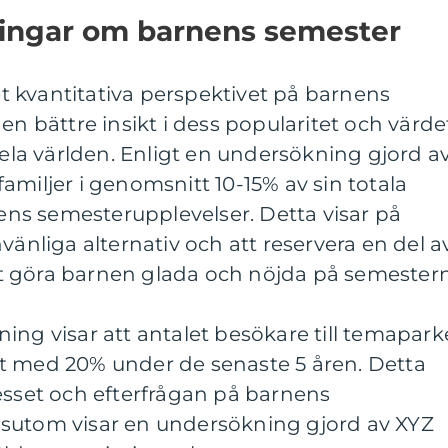
ningar om barnens semester
det kvantitativa perspektivet på barnens
en bättre insikt i dess popularitet och värde
hela världen. Enligt en undersökning gjord a
amiljer i genomsnitt 10-15% av sin totala
s semesterupplevelser. Detta visar på
vänliga alternativ och att reservera en del a
t göra barnen glada och nöjda på semestern
ing visar att antalet besökare till temapark
t med 20% under de senaste 5 åren. Detta
esset och efterfrågan på barnens
sutom visar en undersökning gjord av XYZ