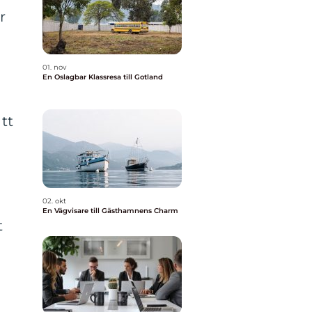
r
01. nov
En Oslagbar Klassresa till Gotland
tt
02. okt
En Vägvisare till Gästhamnens Charm
t