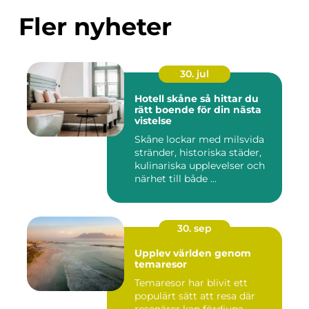
Fler nyheter
30. jul
Hotell skåne så hittar du
rätt boende för din nästa
vistelse
Skåne lockar med milsvida
stränder, historiska städer,
kulinariska upplevelser och
närhet till både ...
30. sep
Upplev världen genom
temaresor
Temaresor har blivit ett
populärt sätt att resa där