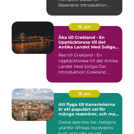
Resenärer Introduktion ...
16. jan
Åka till Grekland - En
Upptäcktsresa till det
Antika Landet Med Soliga
Öar
Åka till Grekland - En
Upptäcktsresa till det Antika
Landet Med Soliga Öar
Introduktion: Grekland, ...
15. jan
Att flyga till Kanarieöarna
är ett populärt val för
många resenärer, och med
goda skäl
Dessa spanska öar, belägna
utanför Afrikas nordvästra
kust, erbjuder en rad