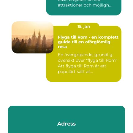
attraktioner och möjligh...
15. jan
Flyga till Rom - en komplett
guide till en oförglömlig
resa
En övergripande, grundlig
översikt över "flyga till Rom"
Att flyga till Rom är ett
populärt sätt at...
Adress