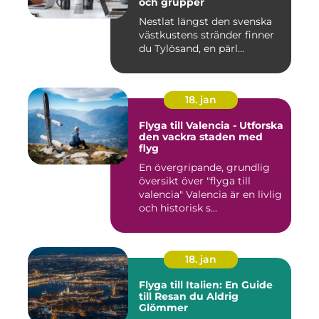
och grupper
Nestlat längst den svenska
västkustens stränder finner
du Tylösand, en pärl...
18. jan
Flyga till Valencia - Utforska
den vackra staden med
flyg
En övergripande, grundlig
översikt över "flyga till
valencia" Valencia är en livlig
och historisk s...
18. jan
Flyga till Italien: En Guide
till Resan du Aldrig
Glömmer