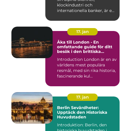
klockindustri och
internationella banker, är en
pop...
17. jan
Åka till London - En
omfattande guide för ditt
besök i den brittiska
huvudstaden
Introduction London är en av
världens mest populära
resmål, med sin rika historia,
fascinerande kul...
17. jan
Berlin Sevärdheter:
Upptäck den Historiska
Huvudstaden
Introduktion: Berlin, den
historiska huvudstaden i