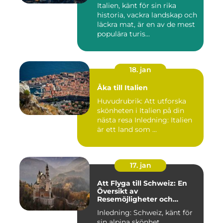
Italien, känt för sin rika
historia, vackra landskap och
läckra mat, är en av de mest
populära turis...
18. jan
Åka till Italien
Huvudrubrik: Att utforska
skönheten i Italien på din
nästa resa Inledning: Italien
är ett land som ...
17. jan
Att Flyga till Schweiz: En
Översikt av
Resemöjligheter och
Historiska För- och
Inledning: Schweiz, känt för
Nackdelar
sin alpina skönhet,