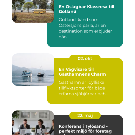
En Oslagbar Klassresa till
Gotland
Gotland, känd som
Östersjöns pärla, är en
destination som erbjuder
oän...
02. okt
En Vägvisare till
Gästhamnens Charm
Gästhamn är idylliska
tillflyktsorter för både
erfarna sjöbjörnar och...
22. maj
Konferens i Tylösand -
perfekt miljö för företag