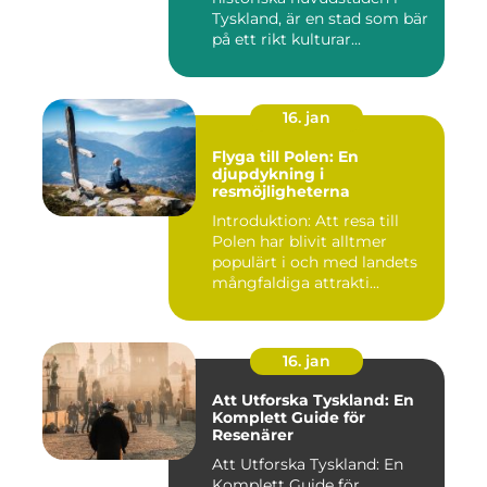
Tyskland, är en stad som bär
på ett rikt kulturar...
16. jan
Flyga till Polen: En
djupdykning i
resmöjligheterna
Introduktion: Att resa till
Polen har blivit alltmer
populärt i och med landets
mångfaldiga attrakti...
16. jan
Att Utforska Tyskland: En
Komplett Guide för
Resenärer
Att Utforska Tyskland: En
Komplett Guide för