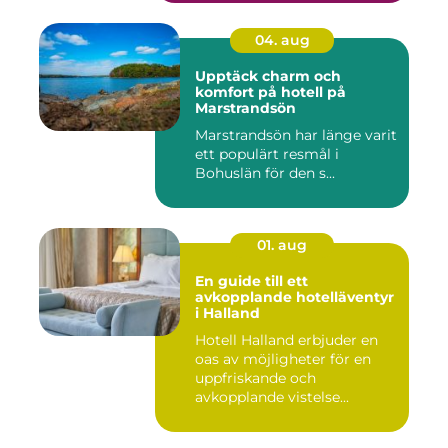
04. aug
Upptäck charm och
komfort på hotell på
Marstrandsön
Marstrandsön har länge varit
ett populärt resmål i
Bohuslän för den s...
01. aug
En guide till ett
avkopplande hotelläventyr
i Halland
Hotell Halland erbjuder en
oas av möjligheter för en
uppfriskande och
avkopplande vistelse...