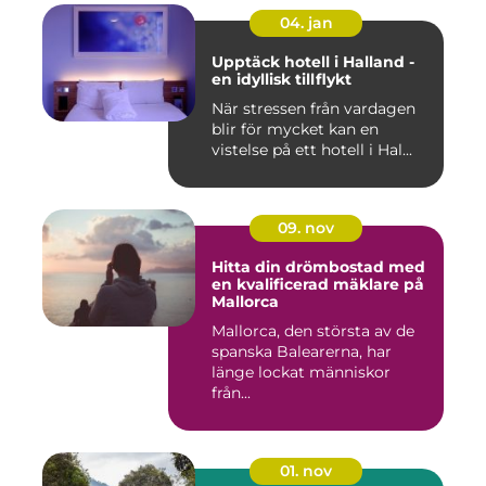
04. jan
Upptäck hotell i Halland -
en idyllisk tillflykt
När stressen från vardagen
blir för mycket kan en
vistelse på ett hotell i Hal...
09. nov
Hitta din drömbostad med
en kvalificerad mäklare på
Mallorca
Mallorca, den största av de
spanska Balearerna, har
länge lockat människor
från...
01. nov