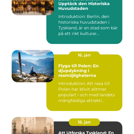
Upptäck den Historiska
Huvudstaden
Introduktion: Berlin, den
historiska huvudstaden i
Tyskland, är en stad som bär
på ett rikt kulturar...
16. jan
Flyga till Polen: En
djupdykning i
resmöjligheterna
Introduktion: Att resa till
Polen har blivit alltmer
populärt i och med landets
mångfaldiga attrakti...
16. jan
Att Utforska Tyskland: En