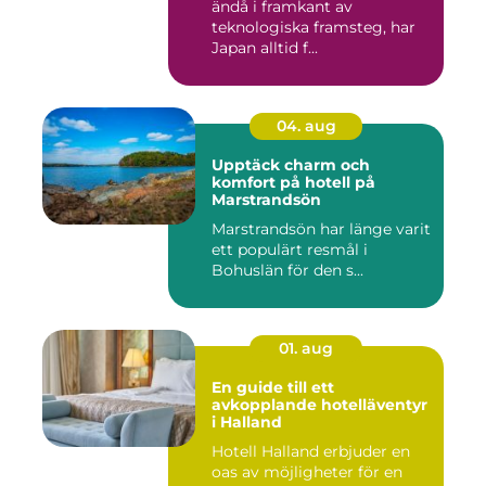
ändå i framkant av
teknologiska framsteg, har
Japan alltid f...
04. aug
Upptäck charm och
komfort på hotell på
Marstrandsön
Marstrandsön har länge varit
ett populärt resmål i
Bohuslän för den s...
01. aug
En guide till ett
avkopplande hotelläventyr
i Halland
Hotell Halland erbjuder en
oas av möjligheter för en