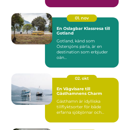
01. nov
En Oslagbar Klassresa till
Gotland
Gotland, känd som
Östersjöns pärla, är en
destination som erbjuder
oän...
02. okt
En Vägvisare till
Gästhamnens Charm
Gästhamn är idylliska
tillflyktsorter för både
erfarna sjöbjörnar och...