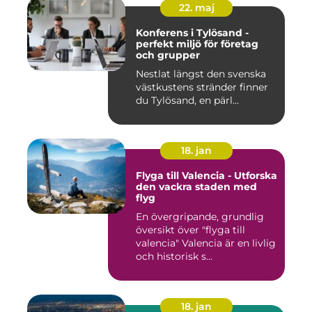
22. maj
Konferens i Tylösand -
perfekt miljö för företag
och grupper
Nestlat längst den svenska
västkustens stränder finner
du Tylösand, en pärl...
18. jan
Flyga till Valencia - Utforska
den vackra staden med
flyg
En övergripande, grundlig
översikt över "flyga till
valencia" Valencia är en livlig
och historisk s...
18. jan