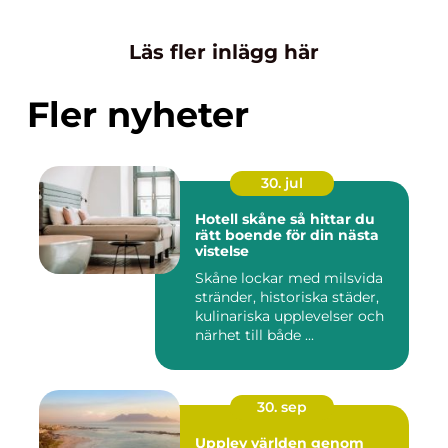
Läs fler inlägg här
Fler nyheter
30. jul
Hotell skåne så hittar du
rätt boende för din nästa
vistelse
Skåne lockar med milsvida
stränder, historiska städer,
kulinariska upplevelser och
närhet till både ...
30. sep
Upplev världen genom