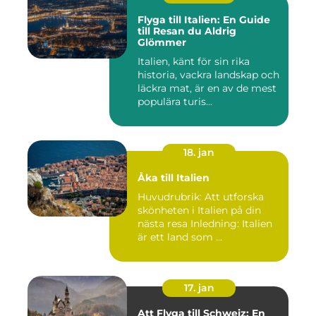
Flyga till Italien: En Guide
till Resan du Aldrig
Glömmer
Italien, känt för sin rika
historia, vackra landskap och
läckra mat, är en av de mest
populära turis...
18. jan
Åka till Italien
Huvudrubrik: Att utforska
skönheten i Italien på din
nästa resa Inledning: Italien
är ett land som ...
17. jan
Att Flyga till Schweiz: En