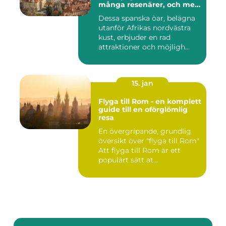
många resenärer, och med
goda skäl
Dessa spanska öar, belägna
utanför Afrikas nordvästra
kust, erbjuder en rad
attraktioner och möjligh...
15. jan
Flyga till Rom - en komplett
guide till en oförglömlig
resa
En övergripande, grundlig
översikt över "flyga till Rom"
Att flyga till Rom är ett
populärt sätt at...