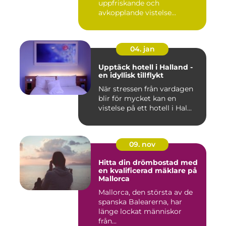
uppfriskande och
avkopplande vistelse...
04. jan
Upptäck hotell i Halland -
en idyllisk tillflykt
När stressen från vardagen
blir för mycket kan en
vistelse på ett hotell i Hal...
09. nov
Hitta din drömbostad med
en kvalificerad mäklare på
Mallorca
Mallorca, den största av de
spanska Balearerna, har
länge lockat människor
från...