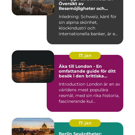
Översikt av
Resemöjligheter och
Historiska För- och
Inledning: Schweiz, känt för
Nackdelar
sin alpina skönhet,
klockindustri och
internationella banker, är en
pop...
17. jan
Åka till London - En
omfattande guide för ditt
besök i den brittiska
huvudstaden
Introduction London är en av
världens mest populära
resmål, med sin rika historia,
fascinerande kul...
17. jan
Berlin Sevärdheter: