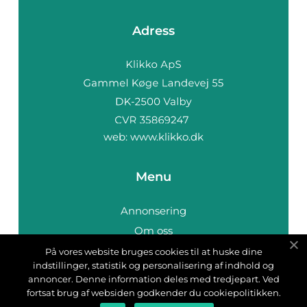
Adress
web:
www.klikko.dk
Menu
Annonsering
Om oss
Cookies
På vores website bruges cookies til at huske dine
indstillinger, statistik og personalisering af indhold og
Kontakta oss
annoncer. Denne information deles med tredjepart. Ved
Sitemap
fortsat brug af websiden godkender du cookiepolitikken.