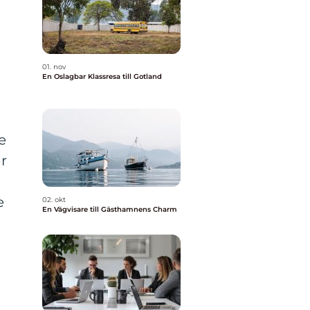
01. nov
En Oslagbar Klassresa till Gotland
e
r
e
02. okt
En Vägvisare till Gästhamnens Charm