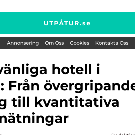
UTPÅTUR.
se
Annonsering
Om Oss
Cookies
Kontakta Oss
: Från övergripand
 till kvantitativa
mätningar