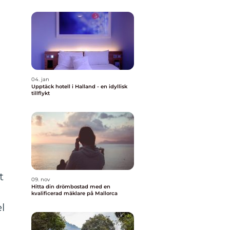
04. jan
Upptäck hotell i Halland - en idyllisk
tillflykt
t
09. nov
Hitta din drömbostad med en
kvalificerad mäklare på Mallorca
l