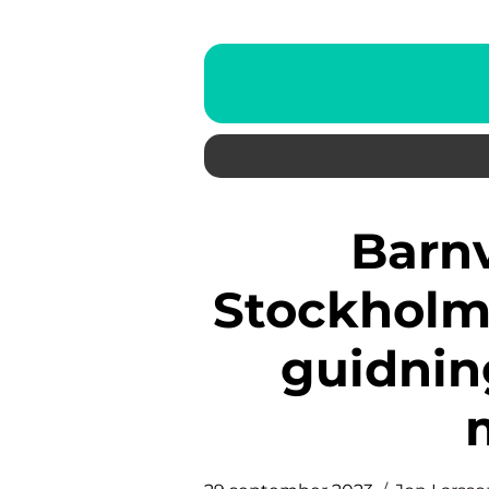
Barnvänliga hotell i
Stockholm
guidning