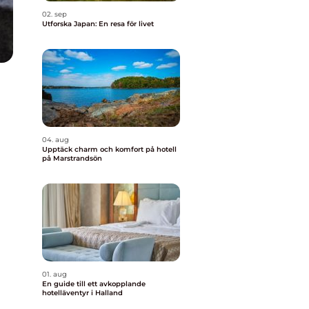
02. sep
Utforska Japan: En resa för livet
04. aug
Upptäck charm och komfort på hotell
på Marstrandsön
01. aug
En guide till ett avkopplande
hotelläventyr i Halland