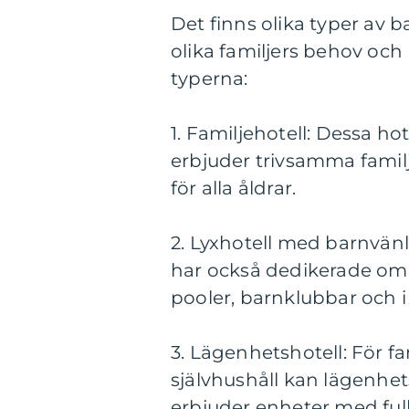
Det finns olika typer av b
olika familjers behov och
typerna:
1. Familjehotell: Dessa hot
erbjuder trivsamma familj
för alla åldrar.
2. Lyxhotell med barnvänli
har också dedikerade omr
pooler, barnklubbar och i
3. Lägenhetshotell: För f
självhushåll kan lägenhets
erbjuder enheter med ful