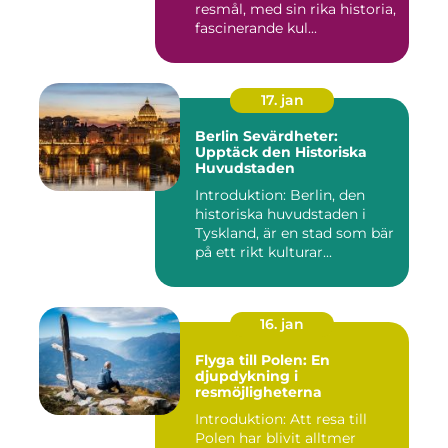
resmål, med sin rika historia,
fascinerande kul...
17. jan
Berlin Sevärdheter:
Upptäck den Historiska
Huvudstaden
Introduktion: Berlin, den
historiska huvudstaden i
Tyskland, är en stad som bär
på ett rikt kulturar...
16. jan
Flyga till Polen: En
djupdykning i
resmöjligheterna
Introduktion: Att resa till
Polen har blivit alltmer