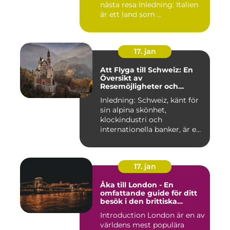
nästa resa Inledning: Italien
är ett land som ...
17. jan
Att Flyga till Schweiz: En
Översikt av
Resemöjligheter och
Historiska För- och
Inledning: Schweiz, känt för
Nackdelar
sin alpina skönhet,
klockindustri och
internationella banker, är en
pop...
17. jan
Åka till London - En
omfattande guide för ditt
besök i den brittiska
huvudstaden
Introduction London är en av
världens mest populära