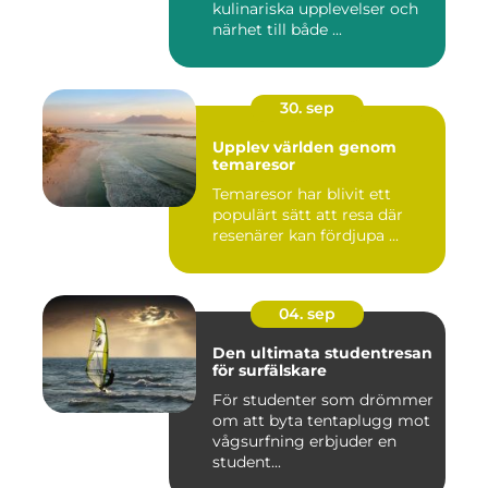
kulinariska upplevelser och
närhet till både ...
30. sep
Upplev världen genom
temaresor
Temaresor har blivit ett
populärt sätt att resa där
resenärer kan fördjupa ...
04. sep
Den ultimata studentresan
för surfälskare
För studenter som drömmer
om att byta tentaplugg mot
vågsurfning erbjuder en
student...