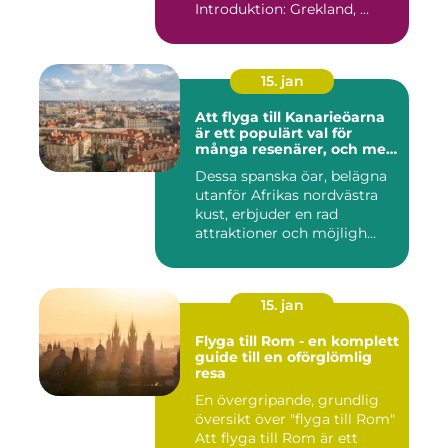
Introduktion: Grekland, ...
15. jan
Att flyga till Kanarieöarna
är ett populärt val för
många resenärer, och med
goda skäl
Dessa spanska öar, belägna
utanför Afrikas nordvästra
kust, erbjuder en rad
attraktioner och möjligh...
15. jan
Flyga till Rom - en komplett
guide till en oförglömlig
resa
En övergripande, grundlig
översikt över "flyga till Rom"
Att flyga till Rom är ett