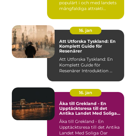
populärt i och med landets
mångfaldiga attrakti...
16. jan
Att Utforska Tyskland: En
Komplett Guide för
Resenärer
Att Utforska Tyskland: En
Komplett Guide för
Resenärer Introduktion ...
16. jan
Åka till Grekland - En
Upptäcktsresa till det
Antika Landet Med Soliga
Öar
Åka till Grekland - En
Upptäcktsresa till det Antika
Landet Med Soliga Öar