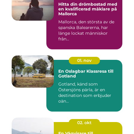
Hitta din drömbostad med
en kvalificerad mäklare på
Mallorca
Mallorca, den största av de
spanska Balearerna, har
länge lockat människor
från...
01. nov
En Oslagbar Klassresa till
Gotland
Gotland, känd som
Östersjöns pärla, är en
destination som erbjuder
oän...
02. okt
En Vägvisare till