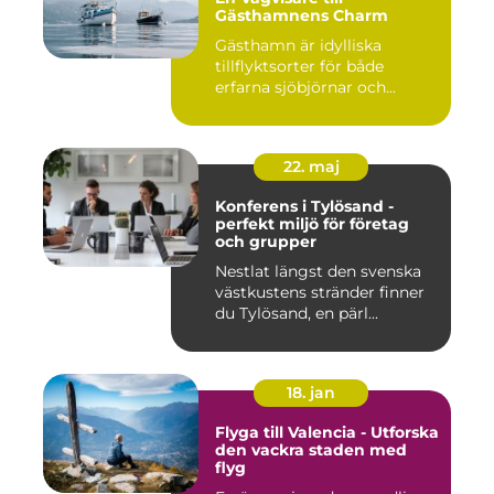
Gästhamnens Charm
Gästhamn är idylliska
tillflyktsorter för både
erfarna sjöbjörnar och...
22. maj
Konferens i Tylösand -
perfekt miljö för företag
och grupper
Nestlat längst den svenska
västkustens stränder finner
du Tylösand, en pärl...
18. jan
Flyga till Valencia - Utforska
den vackra staden med
flyg