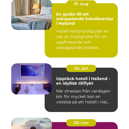
01. aug
En guide till ett
avkopplande hotelläventyr
i Halland
Hotell Halland erbjuder en
oas av möjligheter för en
uppfriskande och
avkopplande vistelse...
04. jan
Upptäck hotell i Halland -
en idyllisk tillflykt
När stressen från vardagen
blir för mycket kan en
vistelse på ett hotell i Hal...
09. nov