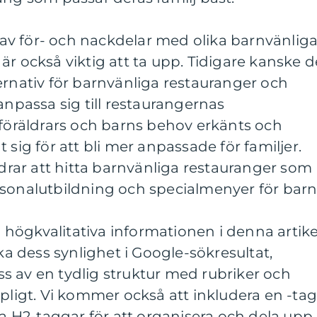
v för- och nackdelar med olika barnvänlig
är också viktig att ta upp. Tidigare kanske d
ernativ för barnvänliga restauranger och
anpassa sig till restaurangernas
 föräldrars och barns behov erkänts och
 sig för att bli mer anpassade för familjer.
ldrar att hitta barnvänliga restauranger som
 personalutbildning och specialmenyer för barn
högkvalitativa informationen i denna artike
öka dess synlighet i Google-sökresultat,
s av en tydlig struktur med rubriker och
pligt. Vi kommer också att inkludera en -tag
era H2-taggar för att organisera och dela upp