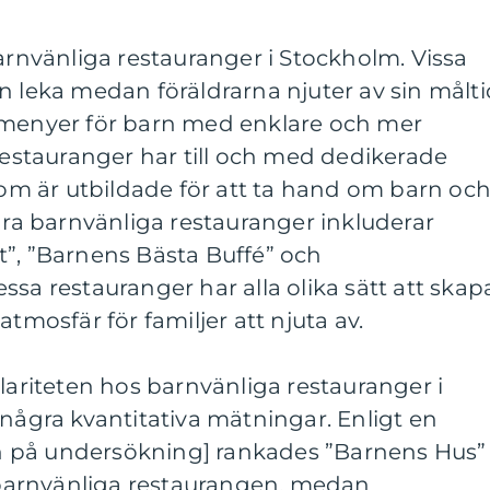
barnvänliga restauranger i Stockholm. Vissa
n leka medan föräldrarna njuter av sin målti
 menyer för barn med enklare och mer
 restauranger har till och med dedikerade
 som är utbildade för att ta hand om barn oc
lära barnvänliga restauranger inkluderar
t”, ”Barnens Bästa Buffé” och
ssa restauranger har alla olika sätt att skap
atmosfär för familjer att njuta av.
ulariteten hos barnvänliga restauranger i
 några kvantitativa mätningar. Enligt en
 på undersökning] rankades ”Barnens Hus”
arnvänliga restaurangen, medan