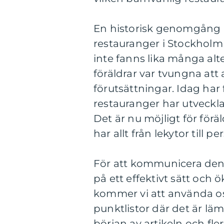
En historisk genomgång a
restauranger i Stockholm 
inte fanns lika många alt
föräldrar var tvungna att 
förutsättningar. Idag har
restauranger har utvecklat
Det är nu möjligt för förä
har allt från lekytor till
För att kommunicera den 
på ett effektivt sätt och 
kommer vi att använda os
punktlistor där det är läm
början av artikeln och fl