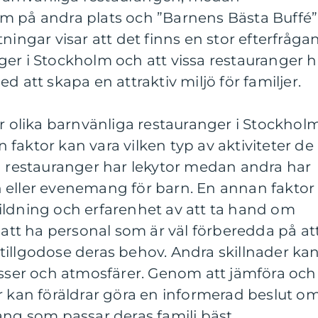
m på andra plats och ”Barnens Bästa Buffé”
ningar visar att det finns en stor efterfråga
er i Stockholm och att vissa restauranger h
d att skapa en attraktiv miljö för familjer.
ur olika barnvänliga restauranger i Stockhol
En faktor kan vara vilken typ av aktiviteter de
a restauranger har lekytor medan andra har
 eller evenemang för barn. En annan faktor
ildning och erfarenhet av att ta hand om
t att ha personal som är väl förberedda på at
tillgodose deras behov. Andra skillnader ka
asser och atmosfärer. Genom att jämföra och
r kan föräldrar göra en informerad beslut o
ang som passar deras familj bäst.