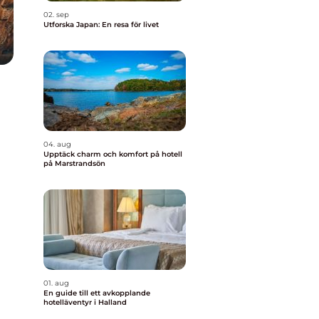
02. sep
Utforska Japan: En resa för livet
04. aug
Upptäck charm och komfort på hotell
på Marstrandsön
01. aug
En guide till ett avkopplande
hotelläventyr i Halland