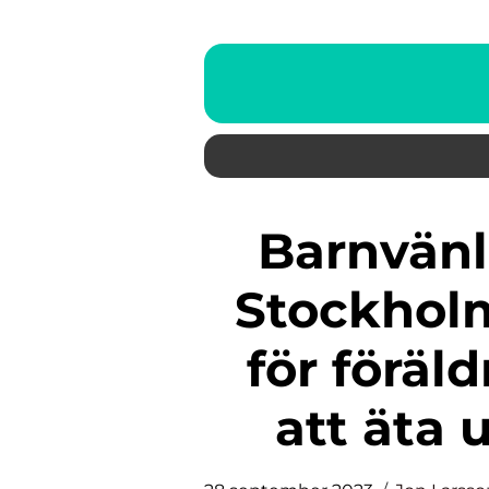
Barnvänliga restauranger i
Stockholm
för föräl
att äta 