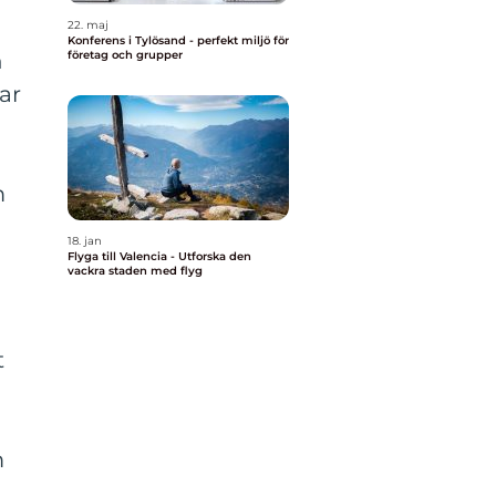
22. maj
Konferens i Tylösand - perfekt miljö för
n
företag och grupper
ar
m
18. jan
Flyga till Valencia - Utforska den
vackra staden med flyg
t
n
m