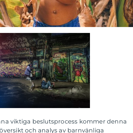
denna viktiga beslutsprocess kommer denna
 översikt och analys av barnvänliga