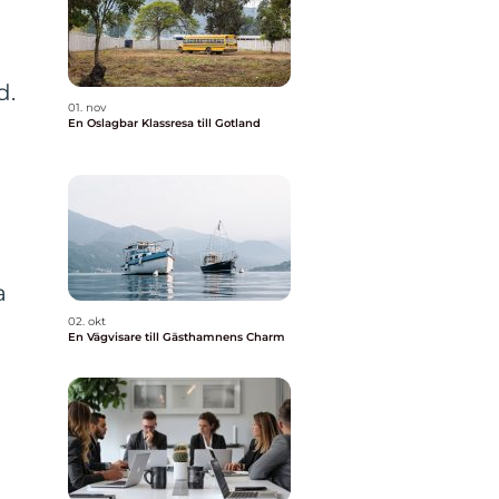
d.
01. nov
En Oslagbar Klassresa till Gotland
h
a
02. okt
En Vägvisare till Gästhamnens Charm