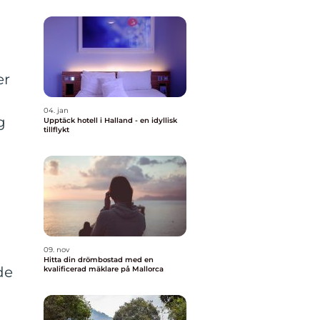
a
er
04. jan
g
Upptäck hotell i Halland - en idyllisk
tillflykt
09. nov
Hitta din drömbostad med en
de
kvalificerad mäklare på Mallorca