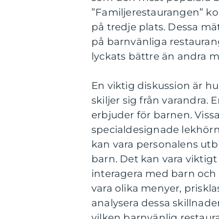
”Familjerestaurangen” ko
på tredje plats. Dessa mät
på barnvänliga restaurang
lyckats bättre än andra me
En viktig diskussion är h
skiljer sig från varandra. 
erbjuder för barnen. Viss
specialdesignade lekhörn
kan vara personalens utb
barn. Det kan vara viktig
interagera med barn och 
vara olika menyer, priskl
analysera dessa skillnade
vilken barnvänlig restaur