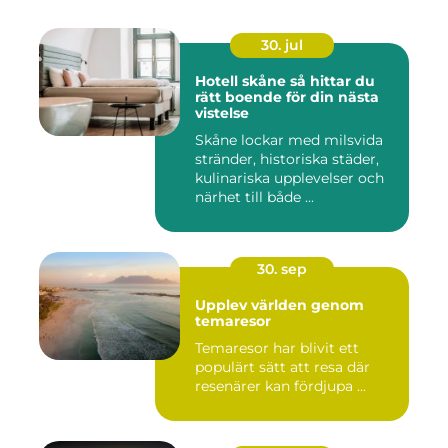
30. jul
Hotell skåne så hittar du
rätt boende för din nästa
vistelse
Skåne lockar med milsvida
stränder, historiska städer,
kulinariska upplevelser och
närhet till både ...
30. sep
Upplev världen genom
temaresor
Temaresor har blivit ett
populärt sätt att resa där
resenärer kan fördjupa ...