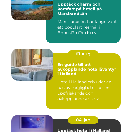
Upptäck charm och
komfort på hotell på
Marstrandsön
Marstrandsön har länge varit
ett populärt resmål i
Bohuslän för den s...
01. aug
En guide till ett
avkopplande hotelläventyr
i Halland
Hotell Halland erbjuder en
oas av möjligheter för en
uppfriskande och
avkopplande vistelse...
04. jan
Upptäck hotell i Halland -