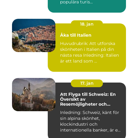
populära turis...
18. jan
Åka till Italien
Huvudrubrik: Att utforska
skönheten i Italien på din
nästa resa Inledning: Italien
är ett land som ...
17. jan
Att Flyga till Schweiz: En
Översikt av
Resemöjligheter och
Historiska För- och
Inledning: Schweiz, känt för
Nackdelar
sin alpina skönhet,
klockindustri och
internationella banker, är en
pop...