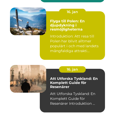
16. jan
Flyga till Polen: En
djupdykning i
resmöjligheterna
Introduktion: Att resa till
Polen har blivit alltmer
populärt i och med landets
mångfaldiga attrakti...
16. jan
Att Utforska Tyskland: En
Komplett Guide för
Resenärer
Att Utforska Tyskland: En
Komplett Guide för
Resenärer Introduktion ...