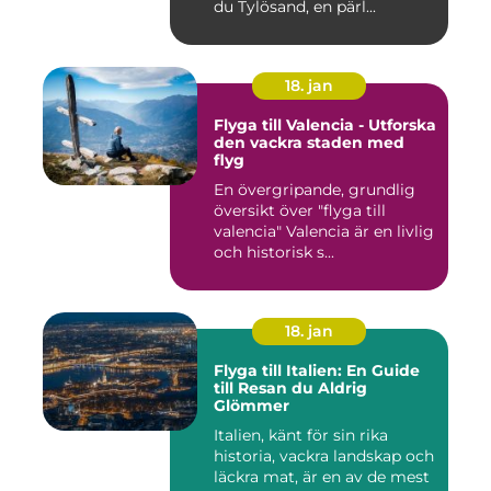
du Tylösand, en pärl...
18. jan
Flyga till Valencia - Utforska
den vackra staden med
flyg
En övergripande, grundlig
översikt över "flyga till
valencia" Valencia är en livlig
och historisk s...
18. jan
Flyga till Italien: En Guide
till Resan du Aldrig
Glömmer
Italien, känt för sin rika
historia, vackra landskap och
läckra mat, är en av de mest