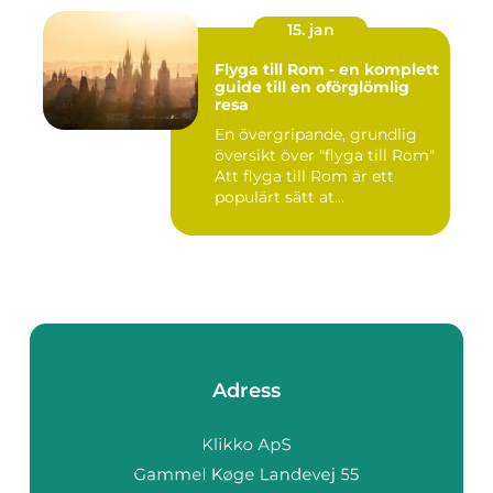
15. jan
Flyga till Rom - en komplett
guide till en oförglömlig
resa
En övergripande, grundlig
översikt över "flyga till Rom"
Att flyga till Rom är ett
populärt sätt at...
Adress