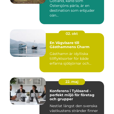
Gotland, känd som
Östersjöns pärla, är en
destination som erbjuder
oän...
02. okt
En Vägvisare till
Gästhamnens Charm
Gästhamn är idylliska
tillflyktsorter för både
erfarna sjöbjörnar och...
22. maj
Konferens i Tylösand -
perfekt miljö för företag
och grupper
Nestlat längst den svenska
västkustens stränder finner