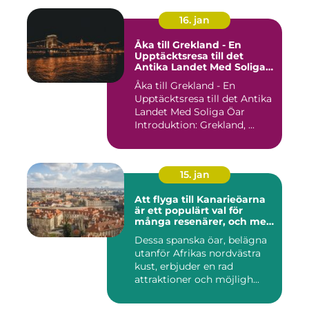
16. jan
Åka till Grekland - En
Upptäcktsresa till det
Antika Landet Med Soliga
Öar
Åka till Grekland - En
Upptäcktsresa till det Antika
Landet Med Soliga Öar
Introduktion: Grekland, ...
15. jan
Att flyga till Kanarieöarna
är ett populärt val för
många resenärer, och med
goda skäl
Dessa spanska öar, belägna
utanför Afrikas nordvästra
kust, erbjuder en rad
attraktioner och möjligh...