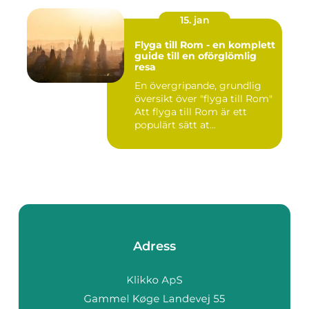
15. jan
Flyga till Rom - en komplett
guide till en oförglömlig
resa
En övergripande, grundlig
översikt över "flyga till Rom"
Att flyga till Rom är ett
populärt sätt at...
Adress