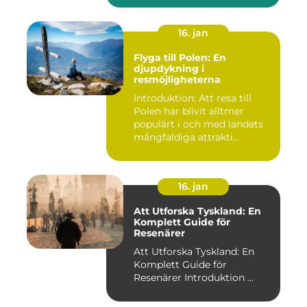
16. jan
Flyga till Polen: En
djupdykning i
resmöjligheterna
Introduktion: Att resa till
Polen har blivit alltmer
populärt i och med landets
mångfaldiga attrakti...
16. jan
Att Utforska Tyskland: En
Komplett Guide för
Resenärer
Att Utforska Tyskland: En
Komplett Guide för
Resenärer Introduktion ...