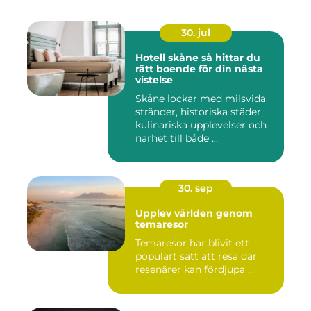
30. jul
Hotell skåne så hittar du
rätt boende för din nästa
vistelse
Skåne lockar med milsvida
stränder, historiska städer,
kulinariska upplevelser och
närhet till både ...
30. sep
Upplev världen genom
temaresor
Temaresor har blivit ett
populärt sätt att resa där
resenärer kan fördjupa ...