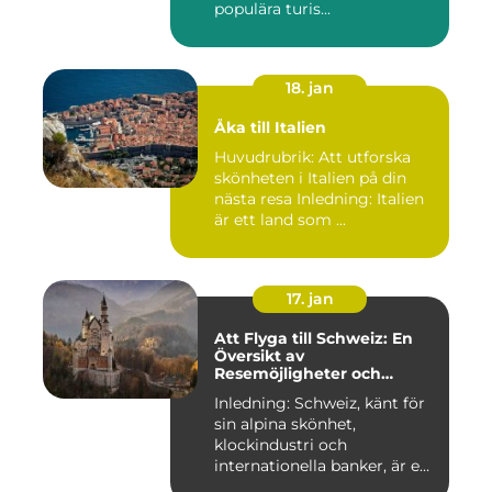
populära turis...
18. jan
Åka till Italien
Huvudrubrik: Att utforska
skönheten i Italien på din
nästa resa Inledning: Italien
är ett land som ...
17. jan
Att Flyga till Schweiz: En
Översikt av
Resemöjligheter och
Historiska För- och
Inledning: Schweiz, känt för
Nackdelar
sin alpina skönhet,
klockindustri och
internationella banker, är en
pop...