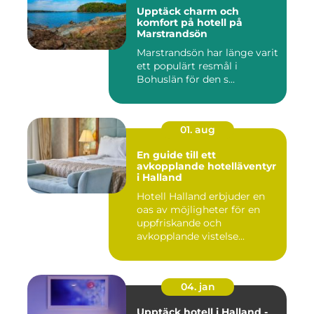
Upptäck charm och
komfort på hotell på
Marstrandsön
Marstrandsön har länge varit
ett populärt resmål i
Bohuslän för den s...
01. aug
En guide till ett
avkopplande hotelläventyr
i Halland
Hotell Halland erbjuder en
oas av möjligheter för en
uppfriskande och
avkopplande vistelse...
04. jan
Upptäck hotell i Halland -