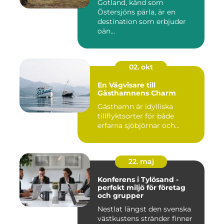
Gotland, känd som
Östersjöns pärla, är en
destination som erbjuder
oän...
02. okt
En Vägvisare till
Gästhamnens Charm
Gästhamn är idylliska
tillflyktsorter för både
erfarna sjöbjörnar och...
22. maj
Konferens i Tylösand -
perfekt miljö för företag
och grupper
Nestlat längst den svenska
västkustens stränder finner