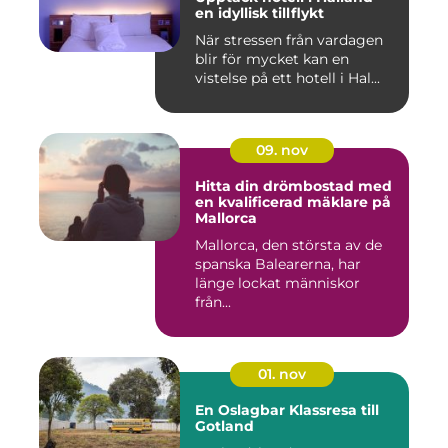
en idyllisk tillflykt
När stressen från vardagen
blir för mycket kan en
vistelse på ett hotell i Hal...
09. nov
Hitta din drömbostad med
en kvalificerad mäklare på
Mallorca
Mallorca, den största av de
spanska Balearerna, har
länge lockat människor
från...
01. nov
En Oslagbar Klassresa till
Gotland