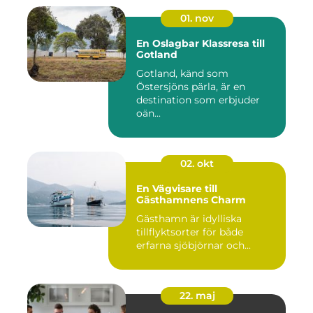
01. nov
En Oslagbar Klassresa till
Gotland
Gotland, känd som
Östersjöns pärla, är en
destination som erbjuder
oän...
02. okt
En Vägvisare till
Gästhamnens Charm
Gästhamn är idylliska
tillflyktsorter för både
erfarna sjöbjörnar och...
22. maj