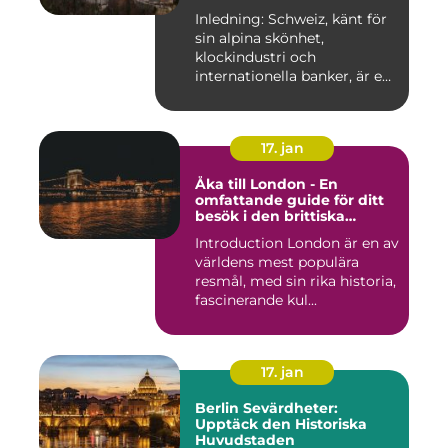
Historiska För- och
Inledning: Schweiz, känt för
Nackdelar
sin alpina skönhet,
klockindustri och
internationella banker, är en
pop...
17. jan
Åka till London - En
omfattande guide för ditt
besök i den brittiska
huvudstaden
Introduction London är en av
världens mest populära
resmål, med sin rika historia,
fascinerande kul...
17. jan
Berlin Sevärdheter:
Upptäck den Historiska
Huvudstaden