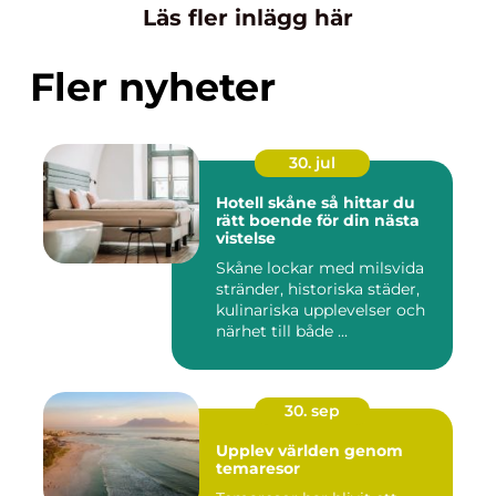
Läs fler inlägg här
Fler nyheter
30. jul
Hotell skåne så hittar du
rätt boende för din nästa
vistelse
Skåne lockar med milsvida
stränder, historiska städer,
kulinariska upplevelser och
närhet till både ...
30. sep
Upplev världen genom
temaresor