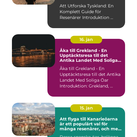
Att Utforska Tyskland: En
Komplett Guide för
Resenärer Introduktion ...
16. jan
Åka till Grekland - En
Upptäcktsresa till det
Antika Landet Med Soliga
Öar
Åka till Grekland - En
Upptäcktsresa till det Antika
Landet Med Soliga Öar
Introduktion: Grekland, ...
15. jan
Att flyga till Kanarieöarna
är ett populärt val för
många resenärer, och med
goda skäl