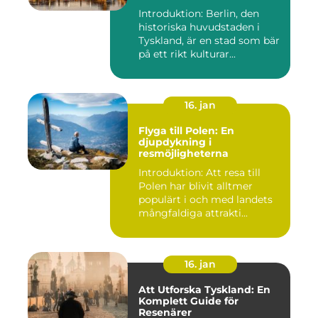
Introduktion: Berlin, den
historiska huvudstaden i
Tyskland, är en stad som bär
på ett rikt kulturar...
16. jan
Flyga till Polen: En
djupdykning i
resmöjligheterna
Introduktion: Att resa till
Polen har blivit alltmer
populärt i och med landets
mångfaldiga attrakti...
16. jan
Att Utforska Tyskland: En
Komplett Guide för
Resenärer