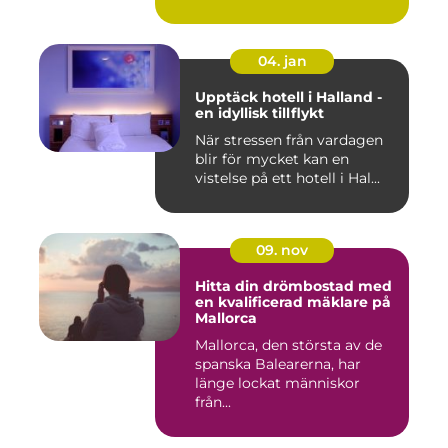
04. jan
Upptäck hotell i Halland -
en idyllisk tillflykt
När stressen från vardagen
blir för mycket kan en
vistelse på ett hotell i Hal...
09. nov
Hitta din drömbostad med
en kvalificerad mäklare på
Mallorca
Mallorca, den största av de
spanska Balearerna, har
länge lockat människor
från...