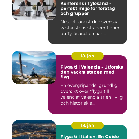
Konferens i Tylösand -
perfekt miljö för företag
och grupper
Nestlat längst den svenska
västkustens stränder finner
du Tylösand, en pärl...
18. jan
Flyga till Valencia - Utforska
den vackra staden med
flyg
En övergripande, grundlig
översikt över "flyga till
valencia" Valencia är en livlig
och historisk s...
18. jan
Flyga till Italien: En Guide