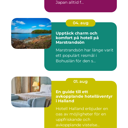
Japan alltid f...
04. aug
Upptäck charm och
komfort på hotell på
Marstrandsön
Marstrandsön har länge varit
ett populärt resmål i
Bohuslän för den s...
01. aug
En guide till ett
avkopplande hotelläventyr
i Halland
Hotell Halland erbjuder en
oas av möjligheter för en
uppfriskande och
avkopplande vistelse...