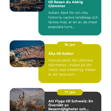
till Resan du Aldrig
Glömmer
Italien, känt för sin rika
historia, vackra landskap och
läckra mat, är en av de mest
populära turis...
18. jan
Åka till Italien
Huvudrubrik: Att utforska
skönheten i Italien på din
nästa resa Inledning: Italien
är ett land som ...
17. jan
Att Flyga till Schweiz: En
Översikt av
Resemöjligheter och