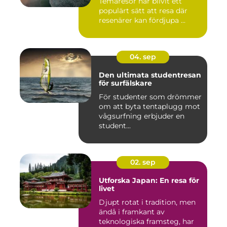
Temaresor har blivit ett
populärt sätt att resa där
resenärer kan fördjupa ...
04. sep
Den ultimata studentresan
för surfälskare
För studenter som drömmer
om att byta tentaplugg mot
vågsurfning erbjuder en
student...
02. sep
Utforska Japan: En resa för
livet
Djupt rotat i tradition, men
ändå i framkant av
teknologiska framsteg, har