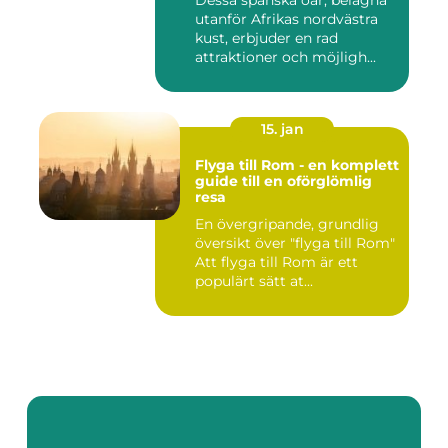
Dessa spanska öar, belägna
utanför Afrikas nordvästra
kust, erbjuder en rad
attraktioner och möjligh...
15. jan
Flyga till Rom - en komplett
guide till en oförglömlig
resa
En övergripande, grundlig
översikt över "flyga till Rom"
Att flyga till Rom är ett
populärt sätt at...