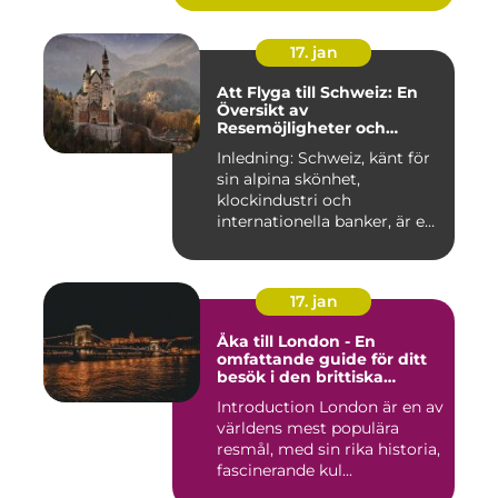
17. jan
Att Flyga till Schweiz: En
Översikt av
Resemöjligheter och
Historiska För- och
Inledning: Schweiz, känt för
Nackdelar
sin alpina skönhet,
klockindustri och
internationella banker, är en
pop...
17. jan
Åka till London - En
omfattande guide för ditt
besök i den brittiska
huvudstaden
Introduction London är en av
världens mest populära
resmål, med sin rika historia,
fascinerande kul...