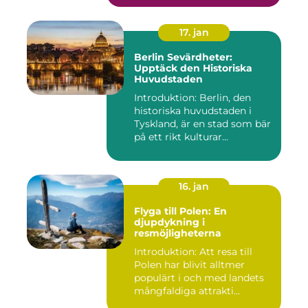
17. jan
Berlin Sevärdheter:
Upptäck den Historiska
Huvudstaden
Introduktion: Berlin, den
historiska huvudstaden i
Tyskland, är en stad som bär
på ett rikt kulturar...
16. jan
Flyga till Polen: En
djupdykning i
resmöjligheterna
Introduktion: Att resa till
Polen har blivit alltmer
populärt i och med landets
mångfaldiga attrakti...