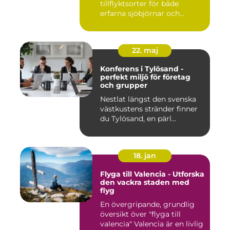
tillflyktsorter för både
erfarna sjöbjörnar och...
22. maj
Konferens i Tylösand -
perfekt miljö för företag
och grupper
Nestlat längst den svenska
västkustens stränder finner
du Tylösand, en pärl...
18. jan
Flyga till Valencia - Utforska
den vackra staden med
flyg
En övergripande, grundlig
översikt över "flyga till
valencia" Valencia är en livlig