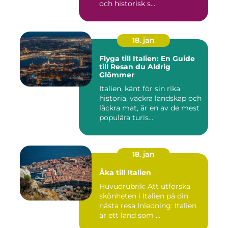
och historisk s...
18. jan
Flyga till Italien: En Guide
till Resan du Aldrig
Glömmer
Italien, känt för sin rika
historia, vackra landskap och
läckra mat, är en av de mest
populära turis...
18. jan
Åka till Italien
Huvudrubrik: Att utforska
skönheten i Italien på din
nästa resa Inledning: Italien
är ett land som ...