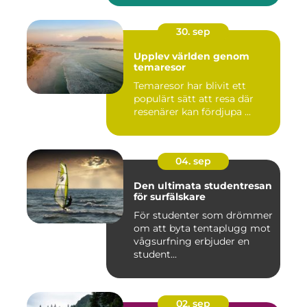
30. sep
Upplev världen genom
temaresor
Temaresor har blivit ett
populärt sätt att resa där
resenärer kan fördjupa ...
04. sep
Den ultimata studentresan
för surfälskare
För studenter som drömmer
om att byta tentaplugg mot
vågsurfning erbjuder en
student...
02. sep