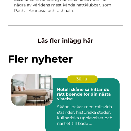
några av världens mest kända nattklubbar, som
Pacha, Amnesia och Ushuaïa.
Läs fler inlägg här
Fler nyheter
30. jul
Hotell skåne så hittar du
rätt boende för din nästa
vistelse
Skåne lockar med milsvida
stränder, historiska städer,
kulinariska upplevelser och
närhet till både ...