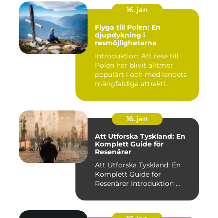
16. jan
Flyga till Polen: En
djupdykning i
resmöjligheterna
Introduktion: Att resa till
Polen har blivit alltmer
populärt i och med landets
mångfaldiga attrakti...
16. jan
Att Utforska Tyskland: En
Komplett Guide för
Resenärer
Att Utforska Tyskland: En
Komplett Guide för
Resenärer Introduktion ...