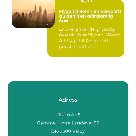
15. jan
Flyga till Rom - en komplett
guide till en oförglömlig
resa
En övergripande, grundlig
översikt över "flyga till Rom"
Att flyga till Rom är ett
populärt sätt at...
Adress