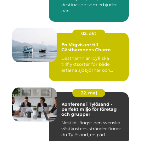
destination som erbjuder
oän...
02. okt
En Vägvisare till
Gästhamnens Charm
Gästhamn är idylliska
tillflyktsorter för både
erfarna sjöbjörnar och...
22. maj
Konferens i Tylösand -
perfekt miljö för företag
och grupper
Nestlat längst den svenska
västkustens stränder finner
du Tylösand, en pärl...