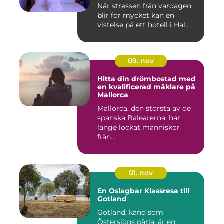
När stressen från vardagen
blir för mycket kan en
vistelse på ett hotell i Hal...
09. nov
Hitta din drömbostad med
en kvalificerad mäklare på
Mallorca
Mallorca, den största av de
spanska Balearerna, har
länge lockat människor
från...
01. nov
En Oslagbar Klassresa till
Gotland
Gotland, känd som
Östersjöns pärla, är en