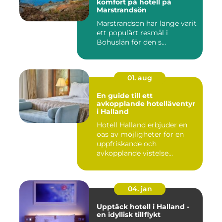
komfort på hotell på
Marstrandsön
Marstrandsön har länge varit
ett populärt resmål i
Bohuslän för den s...
01. aug
En guide till ett
avkopplande hotelläventyr
i Halland
Hotell Halland erbjuder en
oas av möjligheter för en
uppfriskande och
avkopplande vistelse...
04. jan
Upptäck hotell i Halland -
en idyllisk tillflykt