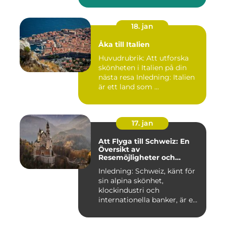
18. jan
Åka till Italien
Huvudrubrik: Att utforska
skönheten i Italien på din
nästa resa Inledning: Italien
är ett land som ...
17. jan
Att Flyga till Schweiz: En
Översikt av
Resemöjligheter och
Historiska För- och
Inledning: Schweiz, känt för
Nackdelar
sin alpina skönhet,
klockindustri och
internationella banker, är en
pop...