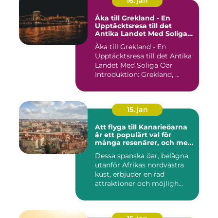
16. jan
Åka till Grekland - En
Upptäcktsresa till det
Antika Landet Med Soliga
Öar
Åka till Grekland - En
Upptäcktsresa till det Antika
Landet Med Soliga Öar
Introduktion: Grekland, ...
15. jan
Att flyga till Kanarieöarna
är ett populärt val för
många resenärer, och med
goda skäl
Dessa spanska öar, belägna
utanför Afrikas nordvästra
kust, erbjuder en rad
attraktioner och möjligh...