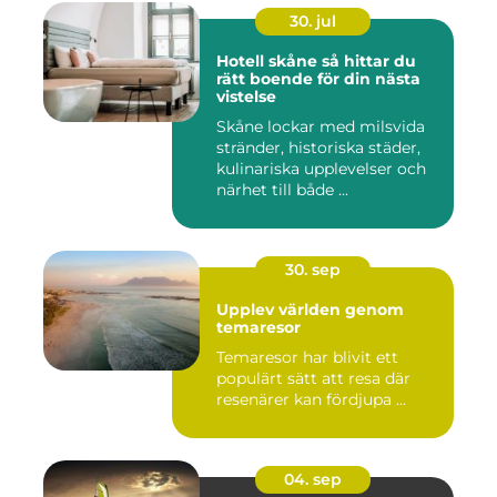
30. jul
Hotell skåne så hittar du
rätt boende för din nästa
vistelse
Skåne lockar med milsvida
stränder, historiska städer,
kulinariska upplevelser och
närhet till både ...
30. sep
Upplev världen genom
temaresor
Temaresor har blivit ett
populärt sätt att resa där
resenärer kan fördjupa ...
04. sep