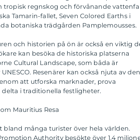
tropisk regnskog och förvånande vattenfal
ka Tamarin-fallet, Seven Colored Earths i
da botaniska trädgården Pamplemousses.
ren och historien på ön är också en viktig d
ökare kan besöka de historiska platserna
rne Cultural Landscape, som båda är
v UNESCO. Resenärer kan också njuta av de
genom att utforska marknader, prova
delta i traditionella festligheter.
r om Mauritius Resa
t bland många turister över hela världen.
Promotion Authority besökte över 1,4 miljon