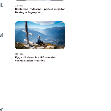
l.
22. maj
Konferens i Tylösand - perfekt miljö för
företag och grupper
el
18. jan
n
Flyga till Valencia - Utforska den
vackra staden med flyg
er