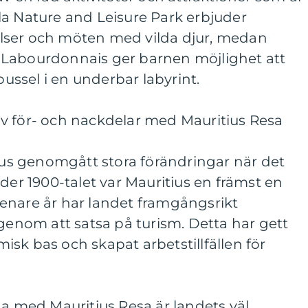
la Nature and Leisure Park erbjuder
lser och möten med vilda djur, medan
 Labourdonnais ger barnen möjlighet att
 pussel i en underbar labyrint.
v för- och nackdelar med Mauritius Resa
tius genomgått stora förändringar när det
der 1900-talet var Mauritius en främst en
enare år har landet framgångsrikt
 genom att satsa på turism. Detta har gett
sk bas och skapat arbetstillfällen för
na med Mauritius Resa är landets väl