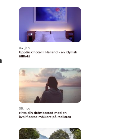
04. jan
Upptäck hotell i Halland - en idyllisk
tillflykt
a
09. nov
Hitta din drömbostad med en
r
kvalificerad mäklare på Mallorca