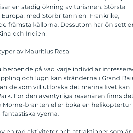
 visar en stadig ökning av turismen. Största
 Europa, med Storbritannien, Frankrike,
de främsta källorna. Dessutom har ön sett e
Kina och Indien.
 typer av Mauritius Resa
a beroende på vad varje individ är intresser
oppling och lugn kan stränderna i Grand Bai
an de som vill utforska det marina livet kan
ark. För den äventyrliga resenären finns de
Le Morne-branten eller boka en helikoptertur
e fantastiska vyerna.
v en rad aktiviteter och attraktioner som är