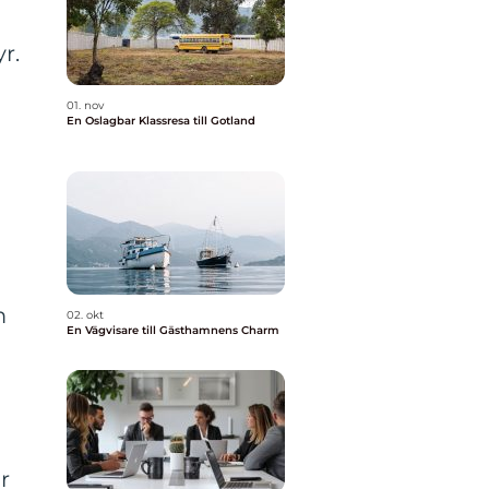
r.
01. nov
En Oslagbar Klassresa till Gotland
m
02. okt
En Vägvisare till Gästhamnens Charm
r