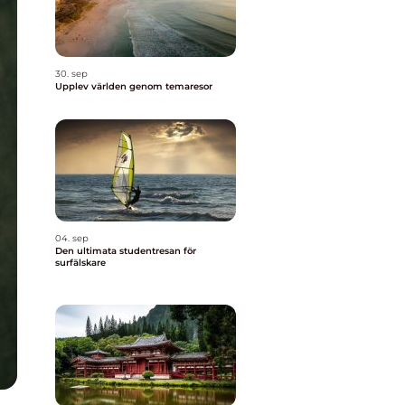
30. sep
Upplev världen genom temaresor
04. sep
Den ultimata studentresan för
surfälskare