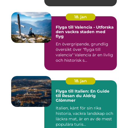
18. jan
Flyga till Valencia - Utforska
den vackra staden med
flyg
En övergripande, grundlig
översikt över "flyga till
valencia" Valencia är en livlig
och historisk s...
18. jan
Flyga till Italien: En Guide
till Resan du Aldrig
Glömmer
Italien, känt för sin rika
historia, vackra landskap och
läckra mat, är en av de mest
populära turis...