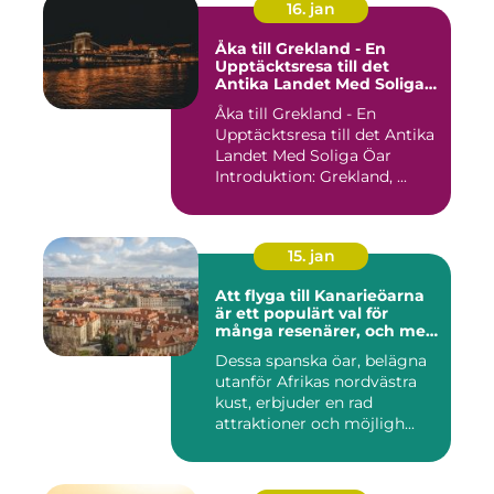
16. jan
Åka till Grekland - En
Upptäcktsresa till det
Antika Landet Med Soliga
Öar
Åka till Grekland - En
Upptäcktsresa till det Antika
Landet Med Soliga Öar
Introduktion: Grekland, ...
15. jan
Att flyga till Kanarieöarna
är ett populärt val för
många resenärer, och med
goda skäl
Dessa spanska öar, belägna
utanför Afrikas nordvästra
kust, erbjuder en rad
attraktioner och möjligh...