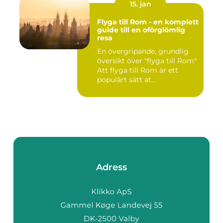
15. jan
Flyga till Rom - en komplett
guide till en oförglömlig
resa
En övergripande, grundlig
översikt över "flyga till Rom"
Att flyga till Rom är ett
populärt sätt at...
Adress