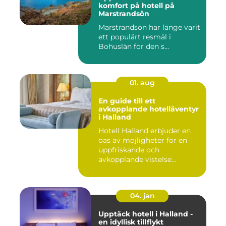
komfort på hotell på
Marstrandsön
Marstrandsön har länge varit
ett populärt resmål i
Bohuslän för den s...
01. aug
En guide till ett
avkopplande hotelläventyr
i Halland
Hotell Halland erbjuder en
oas av möjligheter för en
uppfriskande och
avkopplande vistelse...
04. jan
Upptäck hotell i Halland -
en idyllisk tillflykt