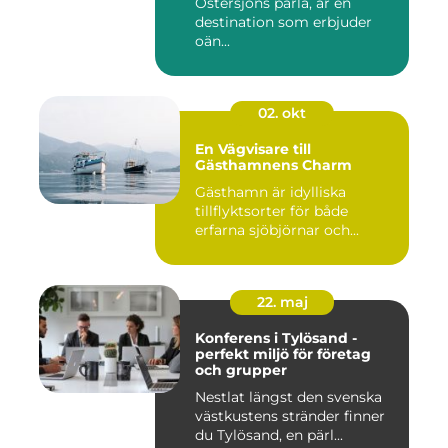
Östersjöns pärla, är en
destination som erbjuder
oän...
02. okt
En Vägvisare till
Gästhamnens Charm
Gästhamn är idylliska
tillflyktsorter för både
erfarna sjöbjörnar och...
22. maj
Konferens i Tylösand -
perfekt miljö för företag
och grupper
Nestlat längst den svenska
västkustens stränder finner
du Tylösand, en pärl...