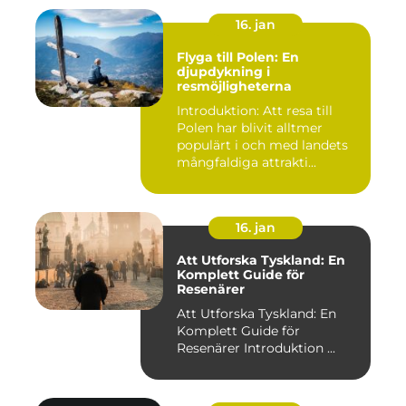
16. jan
Flyga till Polen: En
djupdykning i
resmöjligheterna
Introduktion: Att resa till
Polen har blivit alltmer
populärt i och med landets
mångfaldiga attrakti...
16. jan
Att Utforska Tyskland: En
Komplett Guide för
Resenärer
Att Utforska Tyskland: En
Komplett Guide för
Resenärer Introduktion ...