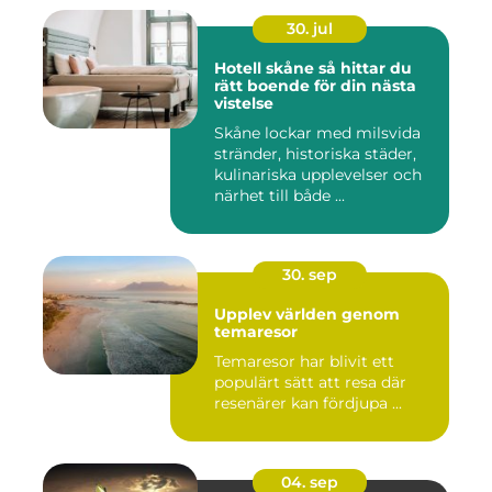
30. jul
Hotell skåne så hittar du
rätt boende för din nästa
vistelse
Skåne lockar med milsvida
stränder, historiska städer,
kulinariska upplevelser och
närhet till både ...
30. sep
Upplev världen genom
temaresor
Temaresor har blivit ett
populärt sätt att resa där
resenärer kan fördjupa ...
04. sep