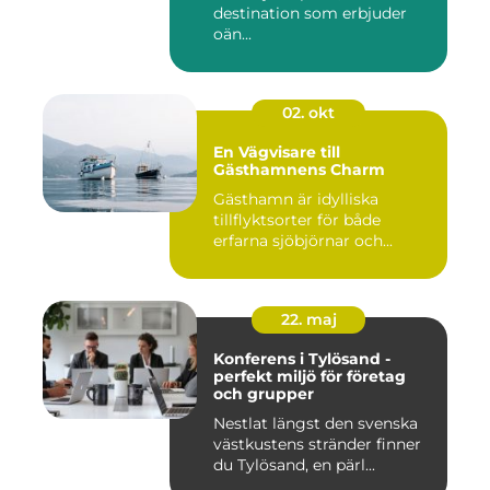
destination som erbjuder
oän...
02. okt
En Vägvisare till
Gästhamnens Charm
Gästhamn är idylliska
tillflyktsorter för både
erfarna sjöbjörnar och...
22. maj
Konferens i Tylösand -
perfekt miljö för företag
och grupper
Nestlat längst den svenska
västkustens stränder finner
du Tylösand, en pärl...