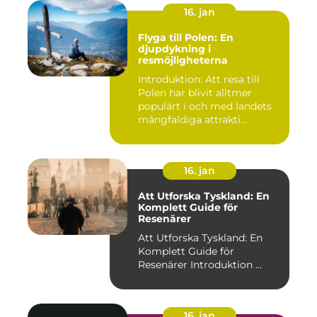
16. jan
Flyga till Polen: En
djupdykning i
resmöjligheterna
Introduktion: Att resa till
Polen har blivit alltmer
populärt i och med landets
mångfaldiga attrakti...
16. jan
Att Utforska Tyskland: En
Komplett Guide för
Resenärer
Att Utforska Tyskland: En
Komplett Guide för
Resenärer Introduktion ...
16. jan