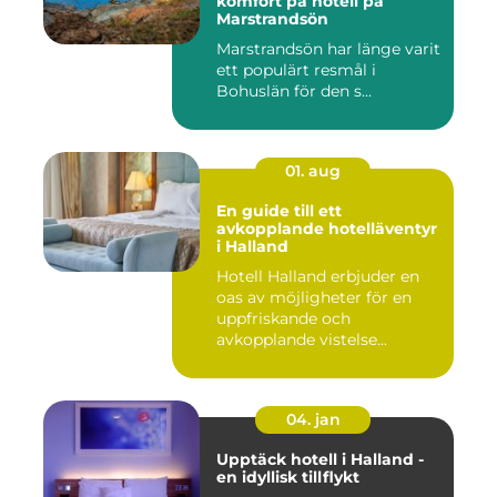
komfort på hotell på
Marstrandsön
Marstrandsön har länge varit
ett populärt resmål i
Bohuslän för den s...
01. aug
En guide till ett
avkopplande hotelläventyr
i Halland
Hotell Halland erbjuder en
oas av möjligheter för en
uppfriskande och
avkopplande vistelse...
04. jan
Upptäck hotell i Halland -
en idyllisk tillflykt