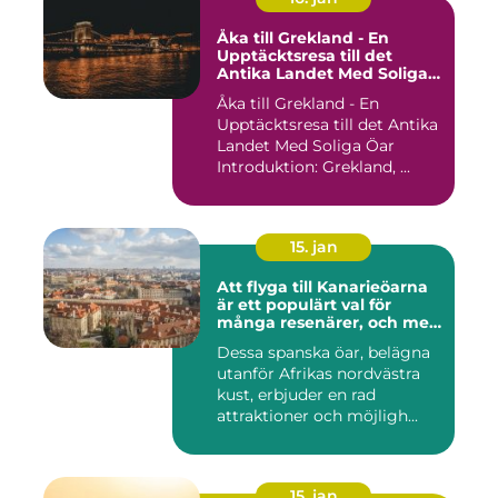
Åka till Grekland - En
Upptäcktsresa till det
Antika Landet Med Soliga
Öar
Åka till Grekland - En
Upptäcktsresa till det Antika
Landet Med Soliga Öar
Introduktion: Grekland, ...
15. jan
Att flyga till Kanarieöarna
är ett populärt val för
många resenärer, och med
goda skäl
Dessa spanska öar, belägna
utanför Afrikas nordvästra
kust, erbjuder en rad
attraktioner och möjligh...
15. jan