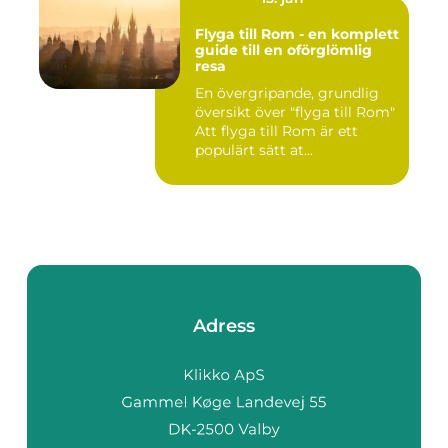
Flyga till Rom - en komplett
guide till en oförglömlig
resa
En övergripande, grundlig
översikt över "flyga till Rom"
Att flyga till Rom är ett
populärt sätt at...
Adress