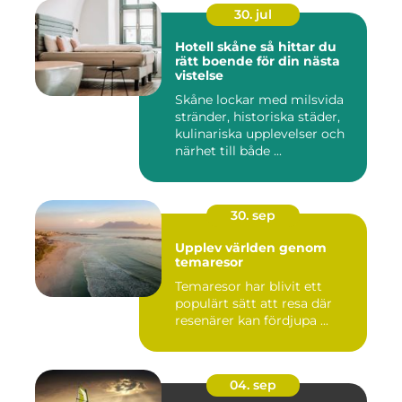
30. jul
Hotell skåne så hittar du
rätt boende för din nästa
vistelse
Skåne lockar med milsvida
stränder, historiska städer,
kulinariska upplevelser och
närhet till både ...
30. sep
Upplev världen genom
temaresor
Temaresor har blivit ett
populärt sätt att resa där
resenärer kan fördjupa ...
04. sep