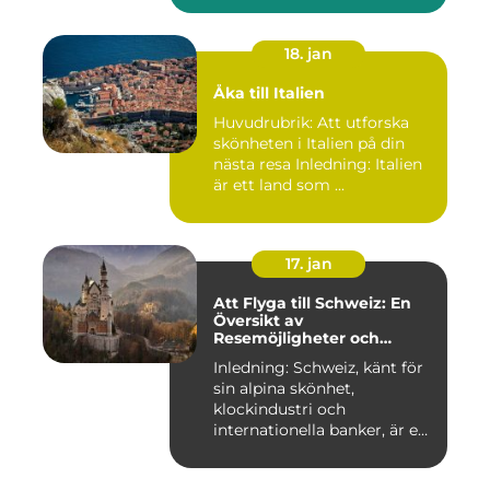
18. jan
Åka till Italien
Huvudrubrik: Att utforska
skönheten i Italien på din
nästa resa Inledning: Italien
är ett land som ...
17. jan
Att Flyga till Schweiz: En
Översikt av
Resemöjligheter och
Historiska För- och
Inledning: Schweiz, känt för
Nackdelar
sin alpina skönhet,
klockindustri och
internationella banker, är en
pop...