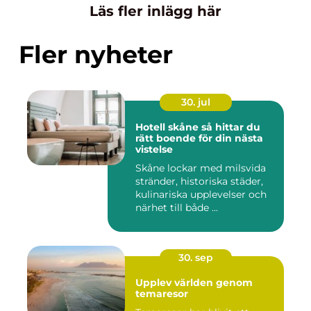
Läs fler inlägg här
Fler nyheter
30. jul
Hotell skåne så hittar du
rätt boende för din nästa
vistelse
Skåne lockar med milsvida
stränder, historiska städer,
kulinariska upplevelser och
närhet till både ...
30. sep
Upplev världen genom
temaresor