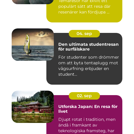
Temaresor har blivit ett
populärt sätt att resa där
resenärer kan fördjupa ...
04. sep
Den ultimata studentresan
för surfälskare
För studenter som drömmer
om att byta tentaplugg mot
vågsurfning erbjuder en
student...
02. sep
Utforska Japan: En resa för
livet
Djupt rotat i tradition, men
ändå i framkant av
teknologiska framsteg, har