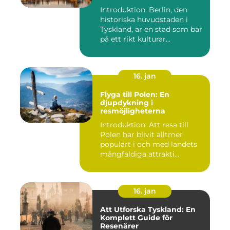
Introduktion: Berlin, den
historiska huvudstaden i
Tyskland, är en stad som bär
på ett rikt kulturar...
16. jan
Flyga till Polen: En
djupdykning i
resmöjligheterna
Introduktion: Att resa till
Polen har blivit alltmer
populärt i och med landets
mångfaldiga attrakti...
16. jan
Att Utforska Tyskland: En
Komplett Guide för
Resenärer