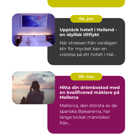
04. jan
Upptäck hotell i Halland -
en idyllisk tillflykt
När stressen från vardagen
blir för mycket kan en
vistelse på ett hotell i Hal...
09. nov
Hitta din drömbostad med
en kvalificerad mäklare på
Mallorca
Mallorca, den största av de
spanska Balearerna, har
länge lockat människor
från...