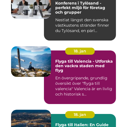
Konferens i Tylösand -
perfekt miljö för företag
och grupper
Nestlat längst den svenska
västkustens stränder finner
du Tylösand, en pärl...
18. jan
Flyga till Valencia - Utforska
den vackra staden med
flyg
En övergripande, grundlig
översikt över "flyga till
valencia" Valencia är en livlig
och historisk s...
18. jan
Flyga till Italien: En Guide