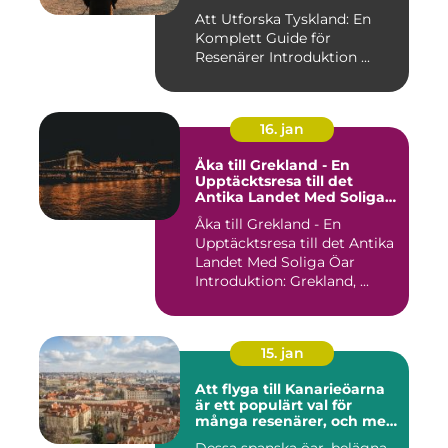
Att Utforska Tyskland: En
Komplett Guide för
Resenärer Introduktion ...
16. jan
Åka till Grekland - En
Upptäcktsresa till det
Antika Landet Med Soliga
Öar
Åka till Grekland - En
Upptäcktsresa till det Antika
Landet Med Soliga Öar
Introduktion: Grekland, ...
15. jan
Att flyga till Kanarieöarna
är ett populärt val för
många resenärer, och med
goda skäl