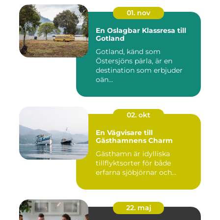
01. nov
En Oslagbar Klassresa till
Gotland
Gotland, känd som
Östersjöns pärla, är en
destination som erbjuder
oän...
02. okt
En Vägvisare till
Gästhamnens Charm
Gästhamn är idylliska
tillflyktsorter för både
erfarna sjöbjörnar och...
22. maj