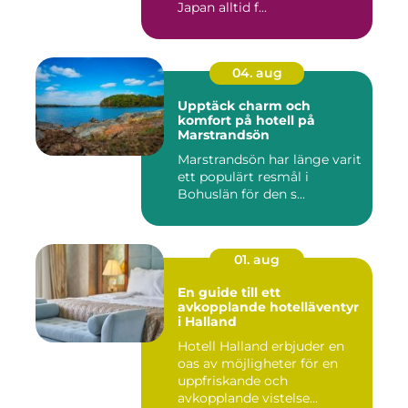
Japan alltid f...
04. aug
Upptäck charm och
komfort på hotell på
Marstrandsön
Marstrandsön har länge varit
ett populärt resmål i
Bohuslän för den s...
01. aug
En guide till ett
avkopplande hotelläventyr
i Halland
Hotell Halland erbjuder en
oas av möjligheter för en
uppfriskande och
avkopplande vistelse...