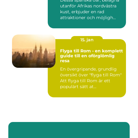
Dessa spanska öar, belägna
utanför Afrikas nordvästra
kust, erbjuder en rad
attraktioner och möjligh...
15. jan
Flyga till Rom - en komplett
guide till en oförglömlig
resa
En övergripande, grundlig
översikt över "flyga till Rom"
Att flyga till Rom är ett
populärt sätt at...