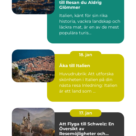
till Resan du Aldrig
Glömmer
Italien, känt för sin rika
historia, vackra landskap och
läckra mat, är en av de mest
populära turis...
18. jan
Åka till Italien
Huvudrubrik: Att utforska
skönheten i Italien på din
nästa resa Inledning: Italien
är ett land som ...
17. jan
Att Flyga till Schweiz: En
Översikt av
Resemöjligheter och