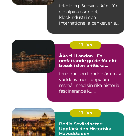
Historiska För- och
Inledning: Schweiz, känt för
Nackdelar
sin alpina skönhet,
klockindustri och
internationella banker, är en
pop...
17. jan
Åka till London - En
omfattande guide för ditt
besök i den brittiska
huvudstaden
Introduction London är en av
världens mest populära
resmål, med sin rika historia,
fascinerande kul...
17. jan
Berlin Sevärdheter:
Upptäck den Historiska
Huvudstaden