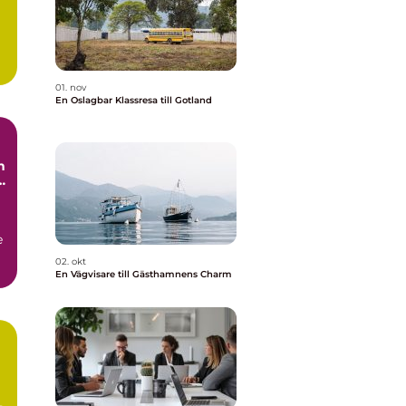
..
01. nov
En Oslagbar Klassresa till Gotland
n
e
e
02. okt
En Vägvisare till Gästhamnens Charm