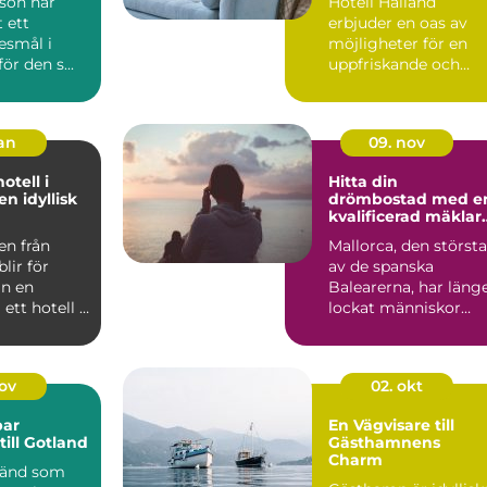
sön har
Hotell Halland
t ett
erbjuder en oas av
esmål i
möjligheter för en
ör den s...
uppfriskande och
avkopplande vistelse.
jan
09. nov
otell i
Hitta din
en idyllisk
drömbostad med e
kvalificerad mäklar
på Mallorca
en från
Mallorca, den största
lir för
av de spanska
n en
Balearerna, har läng
 ett hotell i
lockat människor
från...
nov
02. okt
bar
En Vägvisare till
till Gotland
Gästhamnens
Charm
känd som