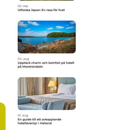
02. sep
Utforska Japan: En resa för livet
04. aug
Upptäck charm och komfort på hotell
på Marstrandsön
01. aug
En guide till ett avkopplande
hotelläventyr i Halland