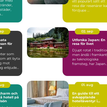
kar med
ett populärt sätt att
tränder,
resa där resenärer k
 städer,
fördjupa ...
a
er och
både ...
sep
02. sep
mata
Utforska Japan: En
san för
resa för livet
re
Djupt rotat i traditio
nter som
men ändå i framkant
om att byta
av teknologiska
gg mot
framsteg, har Japan
ng erbjuder
alltid f...
..
aug
01. aug
charm och
En guide till ett
å hotell på
avkopplande
dsön
hotelläventyr i
Halland