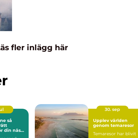
äs fler inlägg här
er
ul
30. sep
e så
Upplev världen
rätt
genom temaresor
r din nästa
Temaresor har blivit