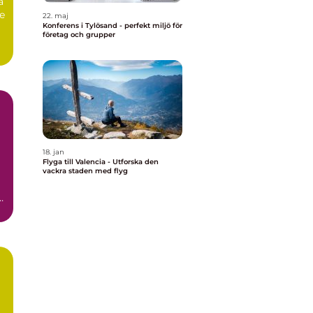
a
de
22. maj
Konferens i Tylösand - perfekt miljö för
företag och grupper
a
18. jan
Flyga till Valencia - Utforska den
vackra staden med flyg
k