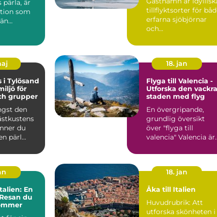
Gästhamn är idyllisk
 pärla, är
tillflyktsorter för bå
ation som
erfarna sjöbjörnar
n...
och...
maj
18. jan
 i Tylösand
Flyga till Valencia -
miljö för
Utforska den vackr
ch grupper
staden med flyg
ngst den
En övergripande,
ästkustens
grundlig översikt
inner du
över "flyga till
n pärl...
valencia" Valencia är
en livlig och historis
s...
an
18. jan
Italien: En
Åka till Italien
l Resan du
Huvudrubrik: Att
lömmer
utforska skönheten i