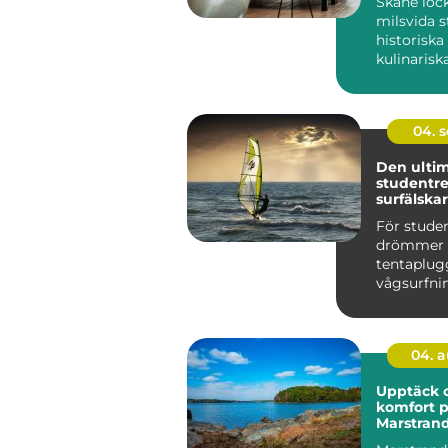
Skåne loc
milsvida s
historiska
kulinarisk
upplevels
närhet till 
04. 
Den ulti
studentre
surfälska
För stude
drömmer 
tentaplu
vågsurfni
en student.
04. 
Upptäck 
komfort p
Marstran