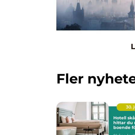
L
Fler nyhet
30. j
Hotell skån
hittar du 
boende fö
vistelse