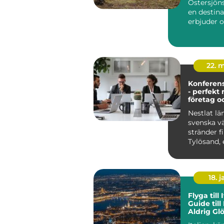
Östersjöns
en destin
erbjuder oä
22. 
Konferens
- perfekt 
företag o
Nestlat lä
svenska v
stränder f
Tylösand, e
18. j
Flyga till 
Guide til
Aldrig G