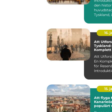
Introdukti
den histor
huvudstad
Tyskland, 
som bär på
kulturar...
16. j
Att Utfor
Tyskland:
Komplett 
Resenäre
Att Utfors
En Komple
för Resen
15. j
Att flyga t
Kanarieöa
populärt v
många re