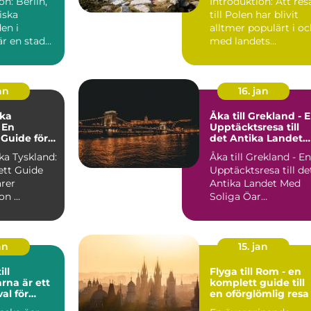
on: Berlin,
Introduktion: Att res
iska
till Polen har blivit
en i
alltmer populärt i o
är en stad
med landets
 ett rikt
mångfaldiga attrakti.
an
16. jan
ska
Åka till Grekland - 
 En
Upptäcktsresa till
Guide för
det Antika Landet
r
Med Soliga Öar
ka Tyskland:
Åka till Grekland - En
tt Guide
Upptäcktsresa till de
ärer
Antika Landet Med
Introduktion ...
Soliga Öar
Introduktion:
Grekland, ...
an
15. jan
ill
Flyga till Rom - en
rna är ett
komplett guide till
al för
en oförglömlig resa
senärer,