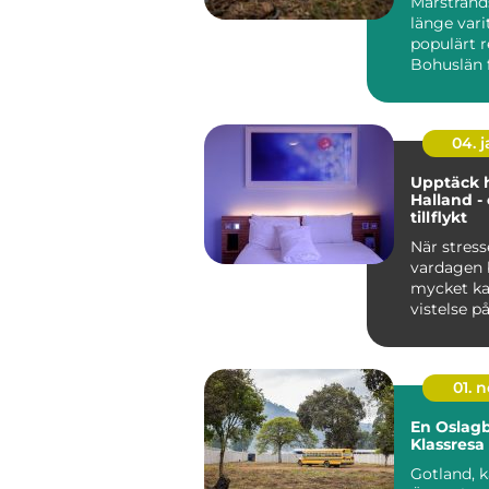
Marstrand
länge vari
populärt r
Bohuslän f
04. 
Upptäck h
Halland - 
tillflykt
När stress
vardagen b
mycket ka
vistelse på
Hal...
01. 
En Oslag
Klassresa 
Gotland, 