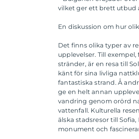
vilket ger ett brett utbu
En diskussion om hur olika 
Det finns olika typer av r
upplevelser. Till exempel
stränder, är en resa till 
känt för sina livliga natt
fantastiska strand. Å andra
ge en helt annan upplevel
vandring genom orörd na
vattenfall. Kulturella res
älska stadsresor till Sofi
monument och fascineran