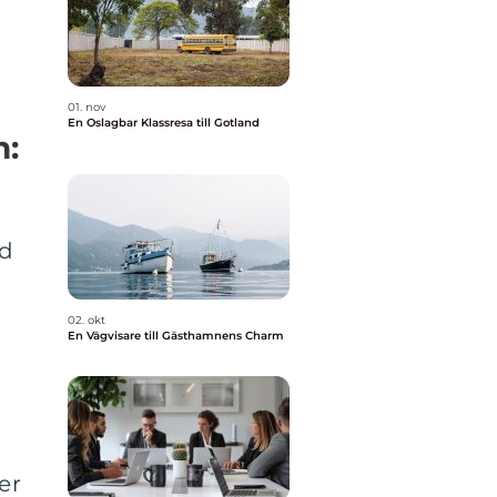
01. nov
En Oslagbar Klassresa till Gotland
n:
gd
02. okt
En Vägvisare till Gästhamnens Charm
n
er