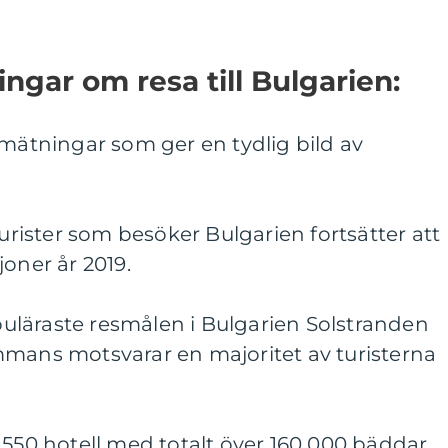
ngar om resa till Bulgarien:
 mätningar som ger en tydlig bild av
turister som besöker Bulgarien fortsätter att
joner år 2019.
opuläraste resmålen i Bulgarien Solstranden
mmans motsvarar en majoritet av turisterna
 550 hotell med totalt över 160 000 bäddar,