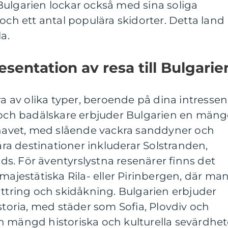
Bulgarien lockar också med sina soliga
och ett antal populära skidorter. Detta land
a.
sentation av resa till Bulgarie
ra av olika typer, beroende på dina intressen
- och badälskare erbjuder Bulgarien en män
a havet, med slående vackra sanddyner och
lära destinationer inkluderar Solstranden,
s. För äventyrslystna resenärer finns det
majestätiska Rila- eller Pirinbergen, där ma
ättring och skidåkning. Bulgarien erbjuder
storia, med städer som Sofia, Plovdiv och
n mängd historiska och kulturella sevärdhet