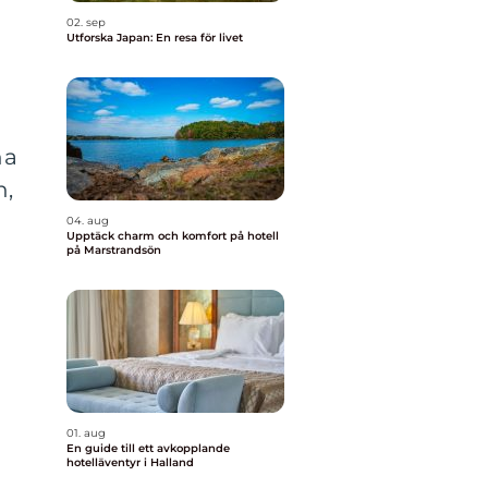
02. sep
Utforska Japan: En resa för livet
na
n,
04. aug
Upptäck charm och komfort på hotell
på Marstrandsön
01. aug
En guide till ett avkopplande
hotelläventyr i Halland