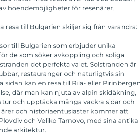
d av boendemöjligheter för resenärer.
resa till Bulgarien skiljer sig från varandra:
esor till Bulgarien som erbjuder unika
, för de som söker avkoppling och soliga
Solstranden det perfekta valet. Solstranden är
klubbar, restauranger och naturligtvis sin
 sidan kan en resa till Rila- eller Pirinberge
se, där man kan njuta av alpin skidåkning,
tur och upptäcka många vackra sjöar och
enärer och historiaentusiaster kommer att
a, Plovdiv och Veliko Tarnovo, med sina antika
de arkitektur.