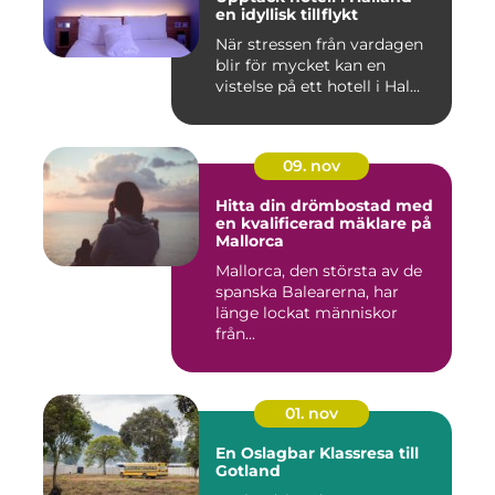
en idyllisk tillflykt
När stressen från vardagen
blir för mycket kan en
vistelse på ett hotell i Hal...
09. nov
Hitta din drömbostad med
en kvalificerad mäklare på
Mallorca
Mallorca, den största av de
spanska Balearerna, har
länge lockat människor
från...
01. nov
En Oslagbar Klassresa till
Gotland