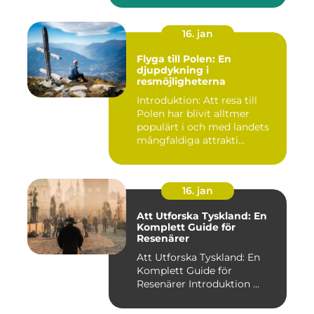
16. jan
Flyga till Polen: En
djupdykning i
resmöjligheterna
Introduktion: Att resa till
Polen har blivit alltmer
populärt i och med landets
mångfaldiga attrakti...
16. jan
Att Utforska Tyskland: En
Komplett Guide för
Resenärer
Att Utforska Tyskland: En
Komplett Guide för
Resenärer Introduktion ...