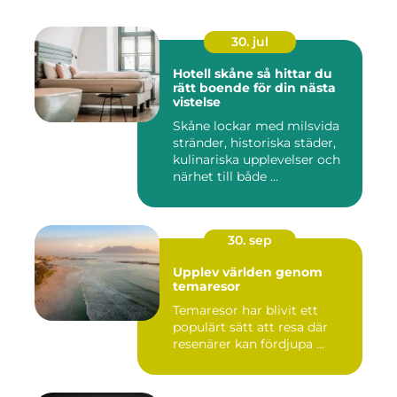
30. jul
Hotell skåne så hittar du
rätt boende för din nästa
vistelse
Skåne lockar med milsvida
stränder, historiska städer,
kulinariska upplevelser och
närhet till både ...
30. sep
Upplev världen genom
temaresor
Temaresor har blivit ett
populärt sätt att resa där
resenärer kan fördjupa ...