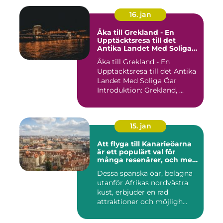
16. jan
Åka till Grekland - En
Upptäcktsresa till det
Antika Landet Med Soliga
Öar
Åka till Grekland - En
Upptäcktsresa till det Antika
Landet Med Soliga Öar
Introduktion: Grekland, ...
15. jan
Att flyga till Kanarieöarna
är ett populärt val för
många resenärer, och med
goda skäl
Dessa spanska öar, belägna
utanför Afrikas nordvästra
kust, erbjuder en rad
attraktioner och möjligh...