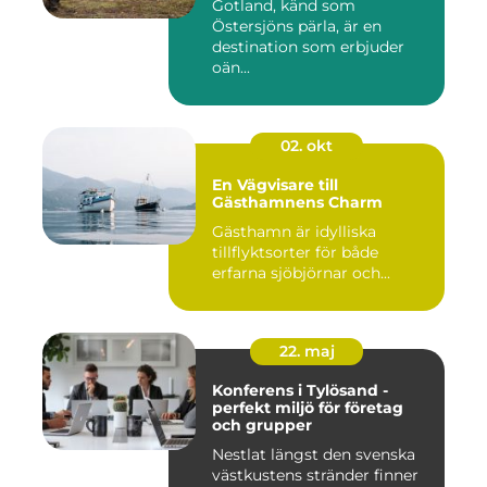
Gotland, känd som
Östersjöns pärla, är en
destination som erbjuder
oän...
02. okt
En Vägvisare till
Gästhamnens Charm
Gästhamn är idylliska
tillflyktsorter för både
erfarna sjöbjörnar och...
22. maj
Konferens i Tylösand -
perfekt miljö för företag
och grupper
Nestlat längst den svenska
västkustens stränder finner