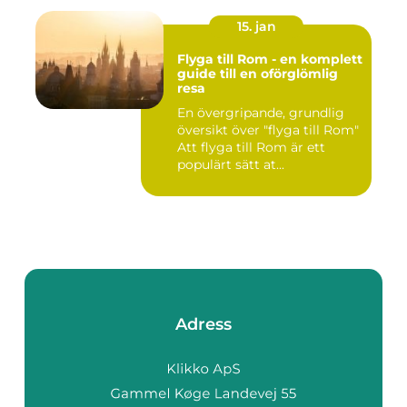
15. jan
Flyga till Rom - en komplett
guide till en oförglömlig
resa
En övergripande, grundlig
översikt över "flyga till Rom"
Att flyga till Rom är ett
populärt sätt at...
Adress