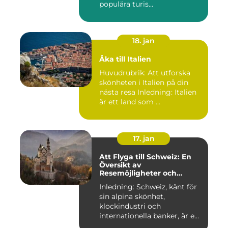
populära turis...
18. jan
Åka till Italien
Huvudrubrik: Att utforska
skönheten i Italien på din
nästa resa Inledning: Italien
är ett land som ...
17. jan
Att Flyga till Schweiz: En
Översikt av
Resemöjligheter och
Historiska För- och
Inledning: Schweiz, känt för
Nackdelar
sin alpina skönhet,
klockindustri och
internationella banker, är en
pop...