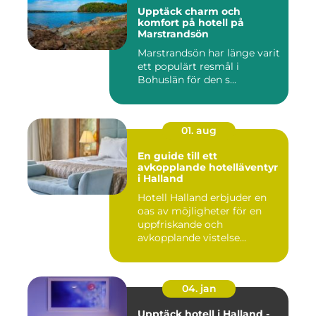
Upptäck charm och
komfort på hotell på
Marstrandsön
Marstrandsön har länge varit
ett populärt resmål i
Bohuslän för den s...
01. aug
En guide till ett
avkopplande hotelläventyr
i Halland
Hotell Halland erbjuder en
oas av möjligheter för en
uppfriskande och
avkopplande vistelse...
04. jan
Upptäck hotell i Halland -