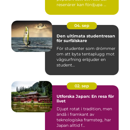
resenärer kan fördjupa ...
04. sep
Den ultimata studentresan
för surfälskare
För studenter som drömmer
om att byta tentaplugg mot
vågsurfning erbjuder en
student...
02. sep
Utforska Japan: En resa för
livet
Djupt rotat i tradition, men
ändå i framkant av
teknologiska framsteg, har
Japan alltid f...