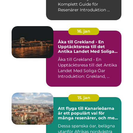
Komplett Guide för
Resenärer Introduktion ...
16. jan
Åka till Grekland - En
Upptäcktsresa till det
Antika Landet Med Soliga
Öar
Åka till Grekland - En
Upptäcktsresa till det Antika
Landet Med Soliga Öar
Introduktion: Grekland, ...
15. jan
Att flyga till Kanarieöarna
är ett populärt val för
många resenärer, och med
goda skäl
Dessa spanska öar, belägna
utanför Afrikas nordvästra