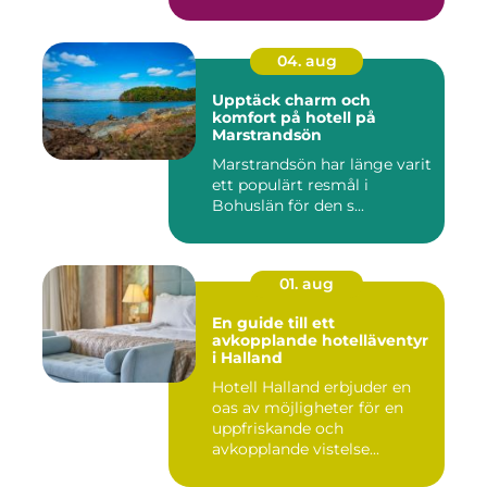
04. aug
Upptäck charm och
komfort på hotell på
Marstrandsön
Marstrandsön har länge varit
ett populärt resmål i
Bohuslän för den s...
01. aug
En guide till ett
avkopplande hotelläventyr
i Halland
Hotell Halland erbjuder en
oas av möjligheter för en
uppfriskande och
avkopplande vistelse...