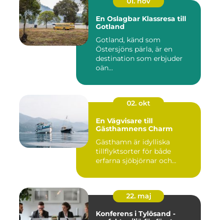
01. nov
En Oslagbar Klassresa till
Gotland
Gotland, känd som
Östersjöns pärla, är en
destination som erbjuder
oän...
02. okt
En Vägvisare till
Gästhamnens Charm
Gästhamn är idylliska
tillflyktsorter för både
erfarna sjöbjörnar och...
22. maj
Konferens i Tylösand -