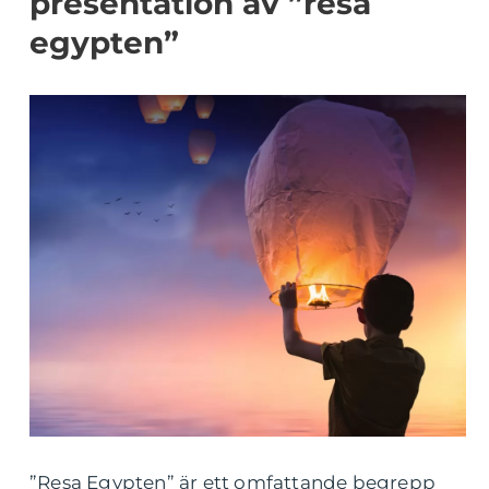
presentation av ”resa
egypten”
”Resa Egypten” är ett omfattande begrepp