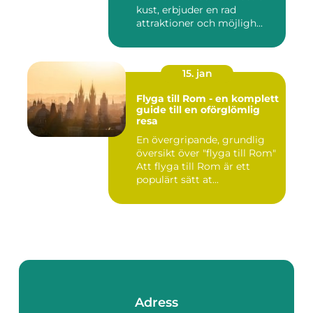
kust, erbjuder en rad
attraktioner och möjligh...
15. jan
Flyga till Rom - en komplett
guide till en oförglömlig
resa
En övergripande, grundlig
översikt över "flyga till Rom"
Att flyga till Rom är ett
populärt sätt at...
Adress