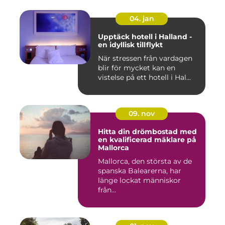
04. jan
Upptäck hotell i Halland -
en idyllisk tillflykt
När stressen från vardagen
blir för mycket kan en
vistelse på ett hotell i Hal...
09. nov
Hitta din drömbostad med
en kvalificerad mäklare på
Mallorca
Mallorca, den största av de
spanska Balearerna, har
länge lockat människor
från...