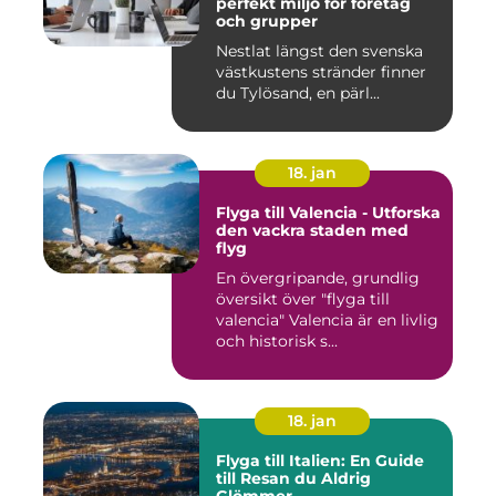
perfekt miljö för företag
och grupper
Nestlat längst den svenska
västkustens stränder finner
du Tylösand, en pärl...
18. jan
Flyga till Valencia - Utforska
den vackra staden med
flyg
En övergripande, grundlig
översikt över "flyga till
valencia" Valencia är en livlig
och historisk s...
18. jan
Flyga till Italien: En Guide
till Resan du Aldrig
Glömmer