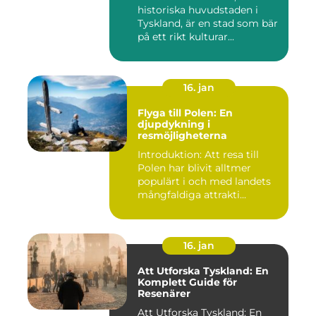
historiska huvudstaden i
Tyskland, är en stad som bär
på ett rikt kulturar...
16. jan
Flyga till Polen: En
djupdykning i
resmöjligheterna
Introduktion: Att resa till
Polen har blivit alltmer
populärt i och med landets
mångfaldiga attrakti...
16. jan
Att Utforska Tyskland: En
Komplett Guide för
Resenärer
Att Utforska Tyskland: En