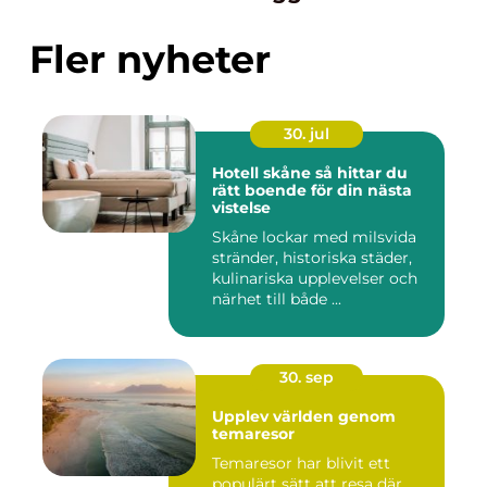
Fler nyheter
30. jul
Hotell skåne så hittar du
rätt boende för din nästa
vistelse
Skåne lockar med milsvida
stränder, historiska städer,
kulinariska upplevelser och
närhet till både ...
30. sep
Upplev världen genom
temaresor
Temaresor har blivit ett
populärt sätt att resa där