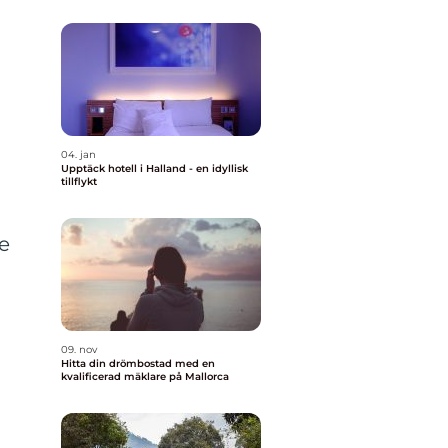
04. jan
Upptäck hotell i Halland - en idyllisk
tillflykt
de
09. nov
Hitta din drömbostad med en
kvalificerad mäklare på Mallorca