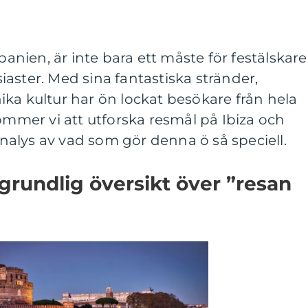
panien, är inte bara ett måste för festälskare
aster. Med sina fantastiska stränder,
ka kultur har ön lockat besökare från hela
kommer vi att utforska resmål på Ibiza och
alys av vad som gör denna ö så speciell.
grundlig översikt över ”resan