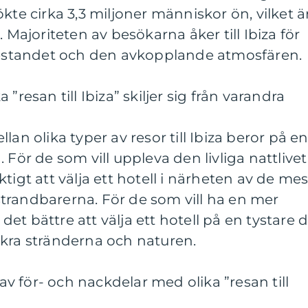
kte cirka 3,3 miljoner människor ön, vilket ä
. Majoriteten av besökarna åker till Ibiza för
 festandet och den avkopplande atmosfären.
”resan till Ibiza” skiljer sig från varandra
lan olika typer av resor till Ibiza beror på e
 För de som vill uppleva den livliga nattlivet
tigt att välja ett hotell i närheten av de mes
trandbarerna. För de som vill ha en mer
t bättre att välja ett hotell på en tystare d
ckra stränderna och naturen.
 för- och nackdelar med olika ”resan till