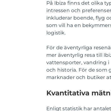
På Ibiza finns det olika t
intressen och preferenser
inkluderar boende, flyg oc
som vill ha en bekymmers
logistik.
För de äventyrliga resenä
mer äventyrlig resa till I
vattensporter, vandring i
och historia. För de som g
marknader och butiker att
Kvantitativa mätni
Enligt statistik har antal