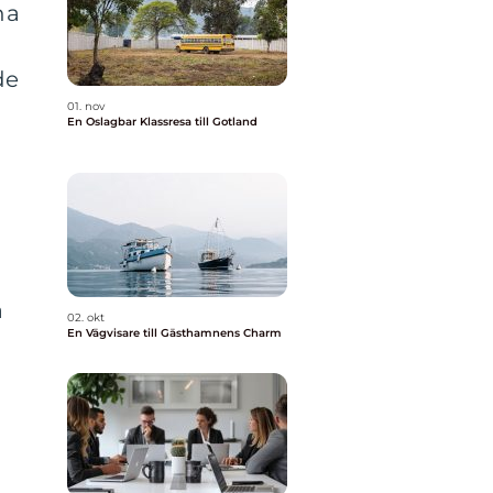
na
de
01. nov
En Oslagbar Klassresa till Gotland
a
02. okt
En Vägvisare till Gästhamnens Charm