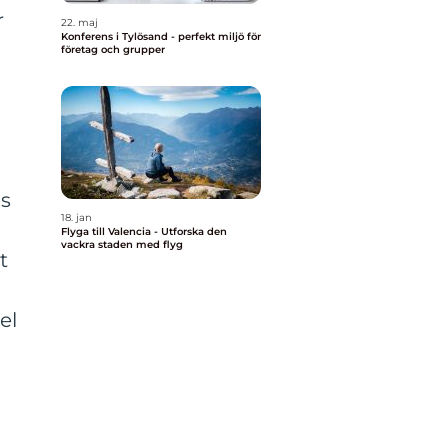
r
22. maj
Konferens i Tylösand - perfekt miljö för
företag och grupper
ns
18. jan
Flyga till Valencia - Utforska den
vackra staden med flyg
t
el