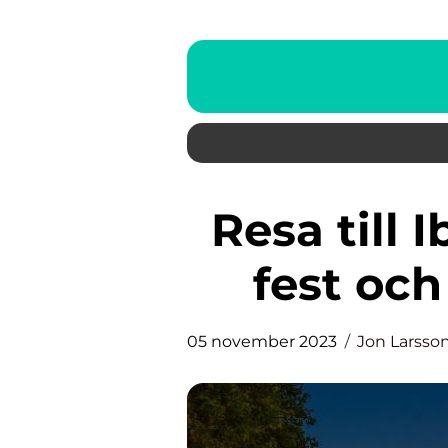
Resa till Ibiza: Upptäck ön av
fest och
05 november 2023
Jon Larsso