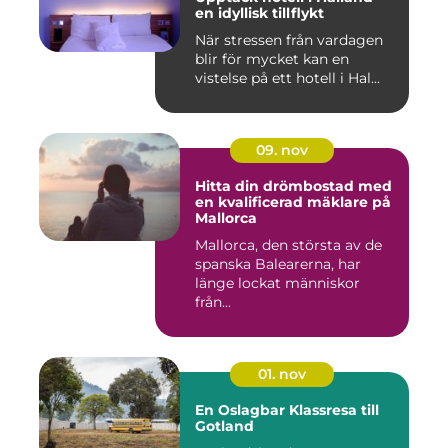
en idyllisk tillflykt
När stressen från vardagen
blir för mycket kan en
vistelse på ett hotell i Hal...
09. nov
Hitta din drömbostad med
en kvalificerad mäklare på
Mallorca
Mallorca, den största av de
spanska Balearerna, har
länge lockat människor
från...
01. nov
En Oslagbar Klassresa till
Gotland