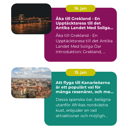
16. jan
Åka till Grekland - En
Upptäcktsresa till det
Antika Landet Med Soliga
Öar
Åka till Grekland - En
Upptäcktsresa till det Antika
Landet Med Soliga Öar
Introduktion: Grekland, ...
15. jan
Att flyga till Kanarieöarna
är ett populärt val för
många resenärer, och med
goda skäl
Dessa spanska öar, belägna
utanför Afrikas nordvästra
kust, erbjuder en rad
attraktioner och möjligh...