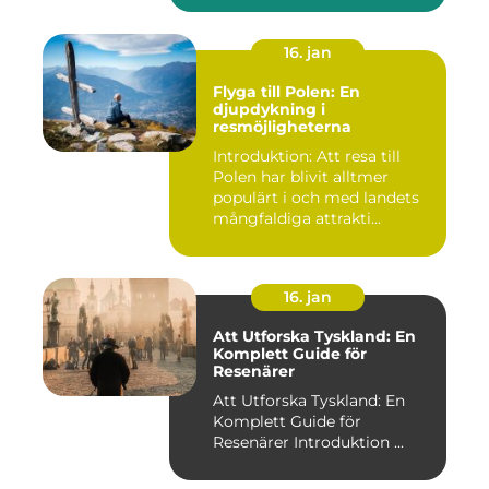
16. jan
Flyga till Polen: En
djupdykning i
resmöjligheterna
Introduktion: Att resa till
Polen har blivit alltmer
populärt i och med landets
mångfaldiga attrakti...
16. jan
Att Utforska Tyskland: En
Komplett Guide för
Resenärer
Att Utforska Tyskland: En
Komplett Guide för
Resenärer Introduktion ...