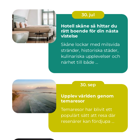
30. jul
Hotell skåne så hittar du
rätt boende för din nästa
vistelse
Skåne lockar med milsvida
stränder, historiska städer,
kulinariska upplevelser och
närhet till både ...
30. sep
Upplev världen genom
temaresor
Temaresor har blivit ett
populärt sätt att resa där
resenärer kan fördjupa ...