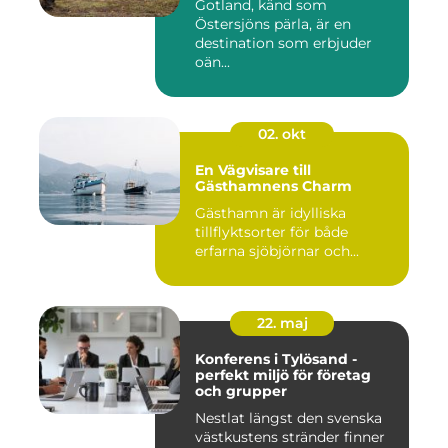
Gotland, känd som
Östersjöns pärla, är en
destination som erbjuder
oän...
02. okt
En Vägvisare till
Gästhamnens Charm
Gästhamn är idylliska
tillflyktsorter för både
erfarna sjöbjörnar och...
22. maj
Konferens i Tylösand -
perfekt miljö för företag
och grupper
Nestlat längst den svenska
västkustens stränder finner