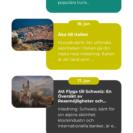
populära turis...
18. jan
Åka till Italien
Huvudrubrik: Att utforska
skönheten i Italien på din
nästa resa Inledning: Italien
är ett land som ...
17. jan
Att Flyga till Schweiz: En
Översikt av
Resemöjligheter och
Historiska För- och
Inledning: Schweiz, känt för
Nackdelar
sin alpina skönhet,
klockindustri och
internationella banker, är en
pop...