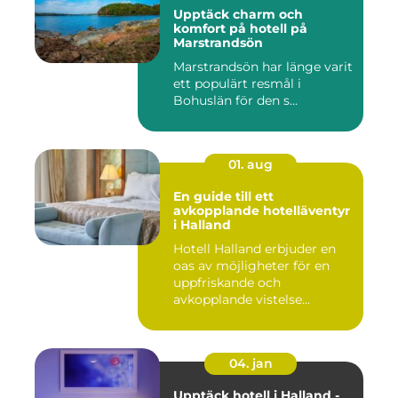
Upptäck charm och
komfort på hotell på
Marstrandsön
Marstrandsön har länge varit
ett populärt resmål i
Bohuslän för den s...
01. aug
En guide till ett
avkopplande hotelläventyr
i Halland
Hotell Halland erbjuder en
oas av möjligheter för en
uppfriskande och
avkopplande vistelse...
04. jan
Upptäck hotell i Halland -