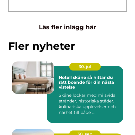
Läs fler inlägg här
Fler nyheter
30. jul
Hotell skåne så hittar du
rätt boende för din nästa
vistelse
Skåne lockar med milsvida
stränder, historiska städer,
kulinariska upplevelser och
närhet till både ...
30. sep