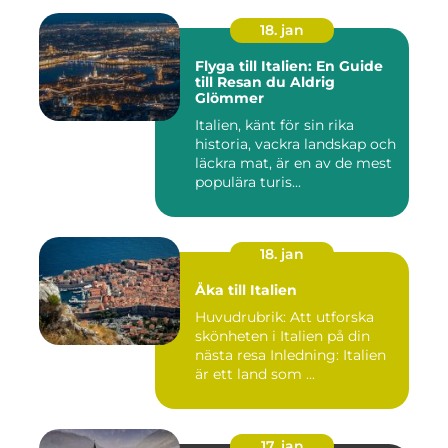
18. jan
Flyga till Italien: En Guide
till Resan du Aldrig
Glömmer
Italien, känt för sin rika
historia, vackra landskap och
läckra mat, är en av de mest
populära turis...
18. jan
Åka till Italien
Huvudrubrik: Att utforska
skönheten i Italien på din
nästa resa Inledning: Italien
är ett land som ...
17. jan