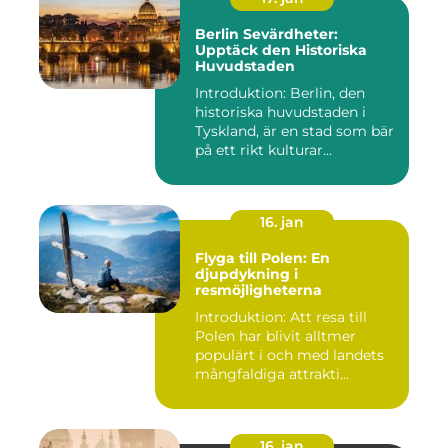
Berlin Sevärdheter:
Upptäck den Historiska
Huvudstaden
Introduktion: Berlin, den
historiska huvudstaden i
Tyskland, är en stad som bär
på ett rikt kulturar...
16. jan
Flyga till Polen: En
djupdykning i
resmöjligheterna
Introduktion: Att resa till
Polen har blivit alltmer
populärt i och med landets
mångfaldiga attrakti...
16. jan