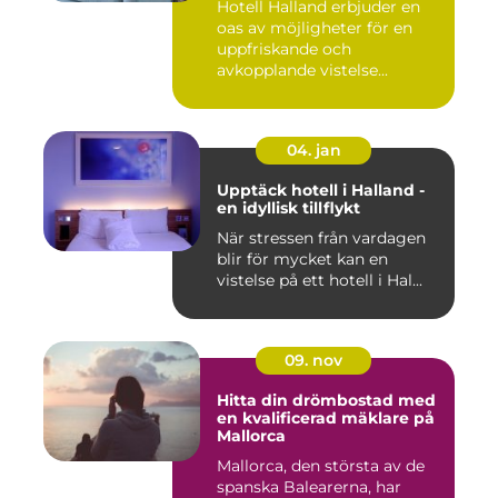
Hotell Halland erbjuder en
oas av möjligheter för en
uppfriskande och
avkopplande vistelse...
04. jan
Upptäck hotell i Halland -
en idyllisk tillflykt
När stressen från vardagen
blir för mycket kan en
vistelse på ett hotell i Hal...
09. nov
Hitta din drömbostad med
en kvalificerad mäklare på
Mallorca
Mallorca, den största av de
spanska Balearerna, har