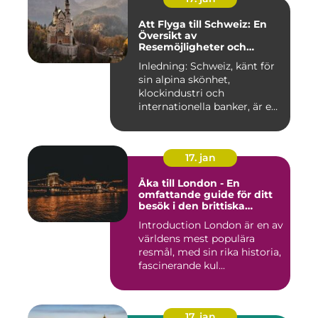
Att Flyga till Schweiz: En
Översikt av
Resemöjligheter och
Historiska För- och
Inledning: Schweiz, känt för
Nackdelar
sin alpina skönhet,
klockindustri och
internationella banker, är en
pop...
17. jan
Åka till London - En
omfattande guide för ditt
besök i den brittiska
huvudstaden
Introduction London är en av
världens mest populära
resmål, med sin rika historia,
fascinerande kul...
17. jan