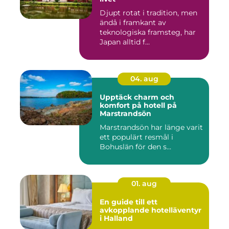
Djupt rotat i tradition, men
ändå i framkant av
teknologiska framsteg, har
Japan alltid f...
04. aug
Upptäck charm och
komfort på hotell på
Marstrandsön
Marstrandsön har länge varit
ett populärt resmål i
Bohuslän för den s...
01. aug
En guide till ett
avkopplande hotelläventyr
i Halland