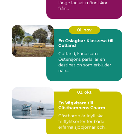
länge lockat människor
från...
01. nov
En Oslagbar Klassresa till
Gotland
Gotland, känd som
Östersjöns pärla, är en
destination som erbjuder
oän...
02. okt
En Vägvisare till
Gästhamnens Charm
Gästhamn är idylliska
tillflyktsorter för både
erfarna sjöbjörnar och...