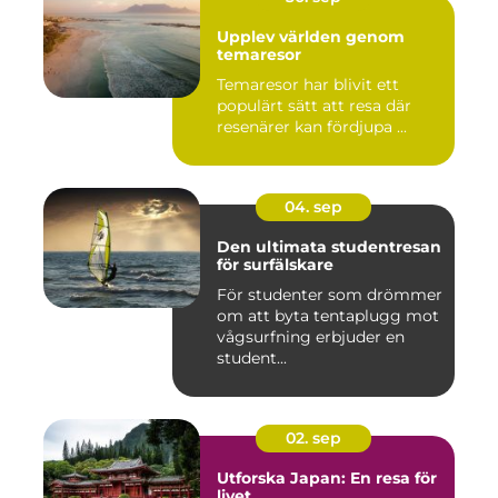
Upplev världen genom
temaresor
Temaresor har blivit ett
populärt sätt att resa där
resenärer kan fördjupa ...
04. sep
Den ultimata studentresan
för surfälskare
För studenter som drömmer
om att byta tentaplugg mot
vågsurfning erbjuder en
student...
02. sep
Utforska Japan: En resa för
livet