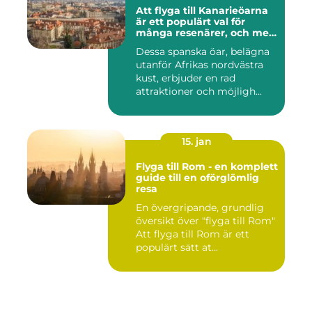
Att flyga till Kanarieöarna
är ett populärt val för
många resenärer, och med
goda skäl
Dessa spanska öar, belägna
utanför Afrikas nordvästra
kust, erbjuder en rad
attraktioner och möjligh...
15. jan
Flyga till Rom - en komplett
guide till en oförglömlig
resa
En övergripande, grundlig
översikt över "flyga till Rom"
Att flyga till Rom är ett
populärt sätt at...