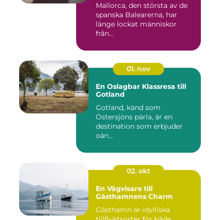
Mallorca, den största av de
spanska Balearerna, har
länge lockat människor
från...
01. nov
En Oslagbar Klassresa till
Gotland
Gotland, känd som
Östersjöns pärla, är en
destination som erbjuder
oän...
02. okt
En Vägvisare till
Gästhamnens Charm
Gästhamn är idylliska
tillflyktsorter för både