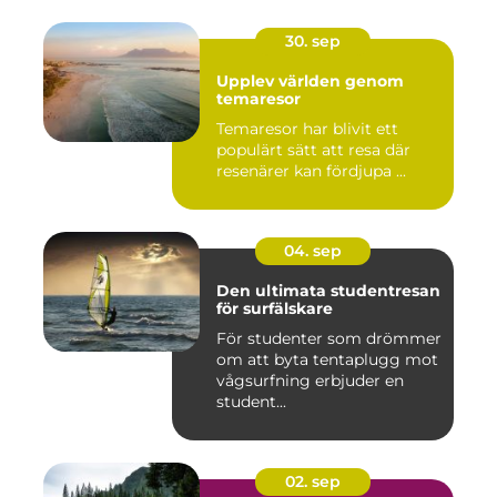
30. sep
Upplev världen genom
temaresor
Temaresor har blivit ett
populärt sätt att resa där
resenärer kan fördjupa ...
04. sep
Den ultimata studentresan
för surfälskare
För studenter som drömmer
om att byta tentaplugg mot
vågsurfning erbjuder en
student...
02. sep