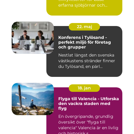
erfarna sjöbjörnar och...
22. maj
Konferens i Tylösand -
perfekt miljö för företag
och grupper
Nestlat längst den svenska
västkustens stränder finner
du Tylösand, en pärl...
18. jan
Flyga till Valencia - Utforska
den vackra staden med
flyg
En övergripande, grundlig
översikt över "flyga till
valencia" Valencia är en livlig
och historisk s...