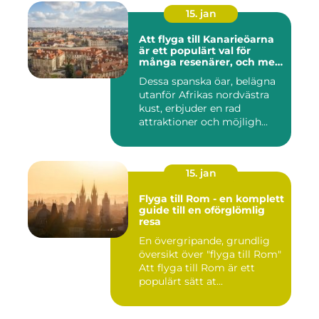
15. jan
Att flyga till Kanarieöarna
är ett populärt val för
många resenärer, och med
goda skäl
Dessa spanska öar, belägna
utanför Afrikas nordvästra
kust, erbjuder en rad
attraktioner och möjligh...
15. jan
Flyga till Rom - en komplett
guide till en oförglömlig
resa
En övergripande, grundlig
översikt över "flyga till Rom"
Att flyga till Rom är ett
populärt sätt at...