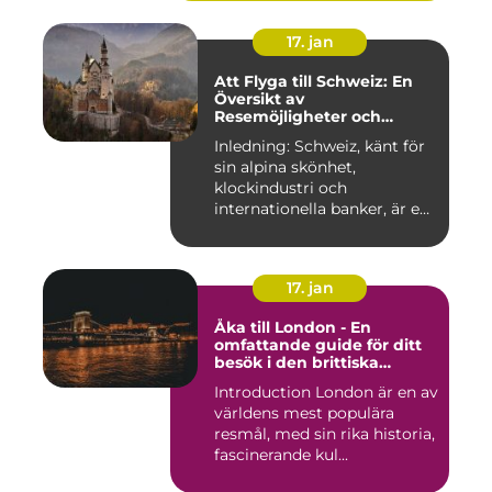
17. jan
Att Flyga till Schweiz: En
Översikt av
Resemöjligheter och
Historiska För- och
Inledning: Schweiz, känt för
Nackdelar
sin alpina skönhet,
klockindustri och
internationella banker, är en
pop...
17. jan
Åka till London - En
omfattande guide för ditt
besök i den brittiska
huvudstaden
Introduction London är en av
världens mest populära
resmål, med sin rika historia,
fascinerande kul...