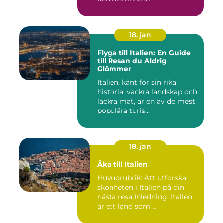
18. jan
Flyga till Italien: En Guide
till Resan du Aldrig
Glömmer
Italien, känt för sin rika
historia, vackra landskap och
läckra mat, är en av de mest
populära turis...
18. jan
Åka till Italien
Huvudrubrik: Att utforska
skönheten i Italien på din
nästa resa Inledning: Italien
är ett land som ...