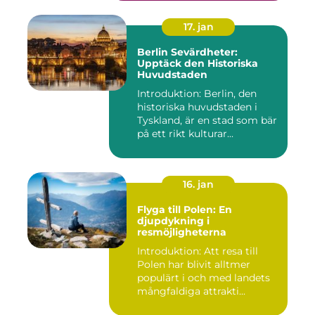
17. jan
Berlin Sevärdheter:
Upptäck den Historiska
Huvudstaden
Introduktion: Berlin, den
historiska huvudstaden i
Tyskland, är en stad som bär
på ett rikt kulturar...
16. jan
Flyga till Polen: En
djupdykning i
resmöjligheterna
Introduktion: Att resa till
Polen har blivit alltmer
populärt i och med landets
mångfaldiga attrakti...