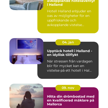
avkopplande hotelläventyr
i Halland
Hotell Halland erbjuder en
oas av möjligheter för en
uppfriskande och
avkopplande vistelse...
04. jan
Upptäck hotell i Halland -
en idyllisk tillflykt
När stressen från vardagen
blir för mycket kan en
vistelse på ett hotell i Hal...
09. nov
Hitta din drömbostad med
en kvalificerad mäklare på
Mallorca