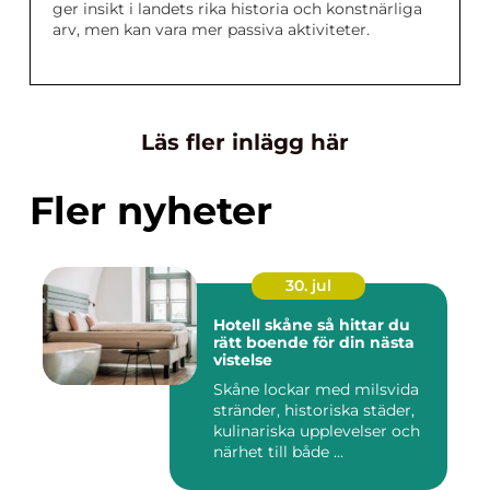
ger insikt i landets rika historia och konstnärliga
arv, men kan vara mer passiva aktiviteter.
Läs fler inlägg här
Fler nyheter
30. jul
Hotell skåne så hittar du
rätt boende för din nästa
vistelse
Skåne lockar med milsvida
stränder, historiska städer,
kulinariska upplevelser och
närhet till både ...