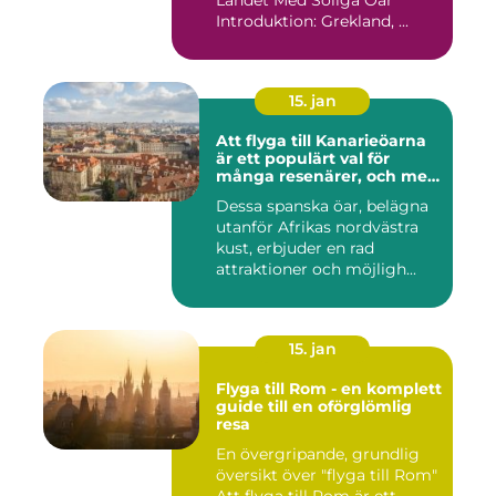
Landet Med Soliga Öar
Introduktion: Grekland, ...
15. jan
Att flyga till Kanarieöarna
är ett populärt val för
många resenärer, och med
goda skäl
Dessa spanska öar, belägna
utanför Afrikas nordvästra
kust, erbjuder en rad
attraktioner och möjligh...
15. jan
Flyga till Rom - en komplett
guide till en oförglömlig
resa
En övergripande, grundlig
översikt över "flyga till Rom"