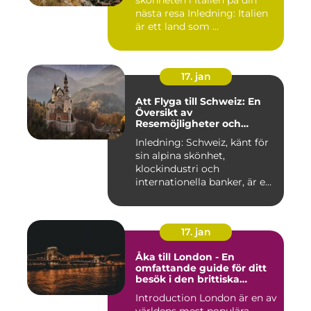
skönheten i Italien på din
nästa resa Inledning: Italien
är ett land som ...
17. jan
Att Flyga till Schweiz: En
Översikt av
Resemöjligheter och
Historiska För- och
Inledning: Schweiz, känt för
Nackdelar
sin alpina skönhet,
klockindustri och
internationella banker, är en
pop...
17. jan
Åka till London - En
omfattande guide för ditt
besök i den brittiska
huvudstaden
Introduction London är en av