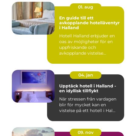
01. aug
En guide till ett
avkopplande hotelläventyr
i Halland
Hotell Halland erbjuder en
oas av möjligheter för en
uppfriskande och
avkopplande vistelse...
04. jan
Upptäck hotell i Halland -
en idyllisk tillflykt
När stressen från vardagen
blir för mycket kan en
vistelse på ett hotell i Hal...
09. nov