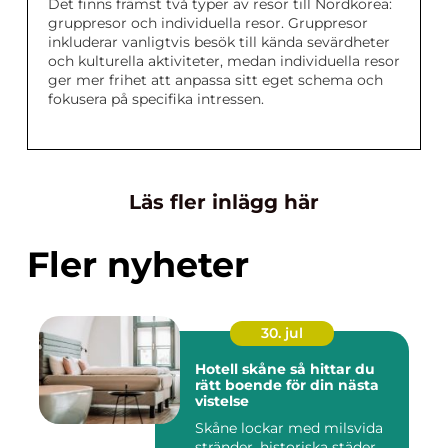
Det finns främst två typer av resor till Nordkorea:
gruppresor och individuella resor. Gruppresor
inkluderar vanligtvis besök till kända sevärdheter
och kulturella aktiviteter, medan individuella resor
ger mer frihet att anpassa sitt eget schema och
fokusera på specifika intressen.
Läs fler inlägg här
Fler nyheter
30. jul
Hotell skåne så hittar du
rätt boende för din nästa
vistelse
Skåne lockar med milsvida
stränder, historiska städer,