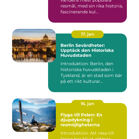
världens mest populära
resmål, med sin rika historia,
fascinerande kul...
17. jan
Berlin Sevärdheter:
Upptäck den Historiska
Huvudstaden
Introduktion: Berlin, den
historiska huvudstaden i
Tyskland, är en stad som bär
på ett rikt kulturar...
16. jan
Flyga till Polen: En
djupdykning i
resmöjligheterna
Introduktion: Att resa till