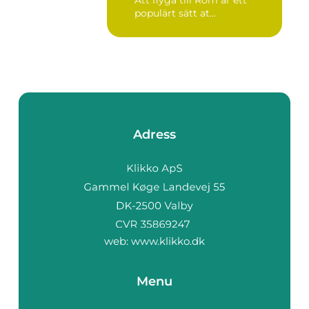
Att flyga till Rom är ett
populärt sätt at...
Adress
web:
www.klikko.dk
Menu