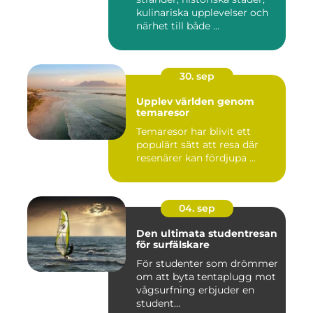
kulinariska upplevelser och
närhet till både ...
30. sep
Upplev världen genom
temaresor
Temaresor har blivit ett
populärt sätt att resa där
resenärer kan fördjupa ...
04. sep
Den ultimata studentresan
för surfälskare
För studenter som drömmer
om att byta tentaplugg mot
vågsurfning erbjuder en
student...