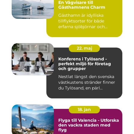
En Vägvisare till
Gästhamnens Charm
Gästhamn är idylliska
tillflyktsorter för både
erfarna sjöbjörnar och...
22. maj
Konferens i Tylösand -
perfekt miljö för företag
och grupper
Nestlat längst den svenska
västkustens stränder finner
du Tylösand, en pärl...
18. jan
Flyga till Valencia - Utforska
den vackra staden med
flyg