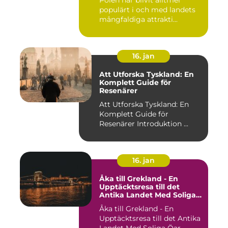
Polen har blivit alltmer
populärt i och med landets
mångfaldiga attrakti...
16. jan
Att Utforska Tyskland: En
Komplett Guide för
Resenärer
Att Utforska Tyskland: En
Komplett Guide för
Resenärer Introduktion ...
16. jan
Åka till Grekland - En
Upptäcktsresa till det
Antika Landet Med Soliga
Öar
Åka till Grekland - En
Upptäcktsresa till det Antika