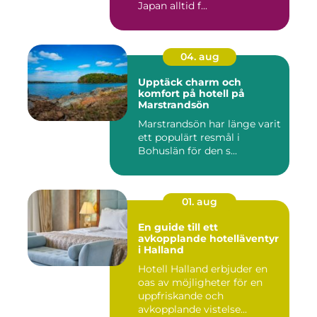
Japan alltid f...
04. aug
Upptäck charm och
komfort på hotell på
Marstrandsön
Marstrandsön har länge varit
ett populärt resmål i
Bohuslän för den s...
01. aug
En guide till ett
avkopplande hotelläventyr
i Halland
Hotell Halland erbjuder en
oas av möjligheter för en
uppfriskande och
avkopplande vistelse...