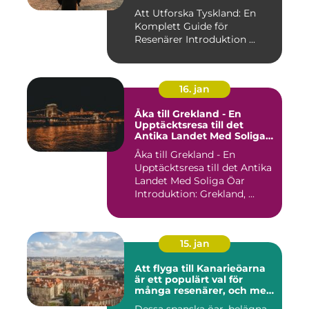
Att Utforska Tyskland: En
Komplett Guide för
Resenärer Introduktion ...
16. jan
Åka till Grekland - En
Upptäcktsresa till det
Antika Landet Med Soliga
Öar
Åka till Grekland - En
Upptäcktsresa till det Antika
Landet Med Soliga Öar
Introduktion: Grekland, ...
15. jan
Att flyga till Kanarieöarna
är ett populärt val för
många resenärer, och med
goda skäl