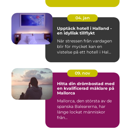
04. jan
Upptäck hotell i Halland -
en idyllisk tillflykt
När stressen från vardagen
blir för mycket kan en
vistelse på ett hotell i Hal...
09. nov
Hitta din drömbostad med
en kvalificerad mäklare på
Mallorca
Mallorca, den största av de
spanska Balearerna, har
länge lockat människor
från...