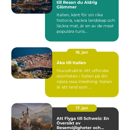
till Resan du Aldrig
Glömmer
Italien, känt för sin rika
historia, vackra landskap och
läckra mat, är en av de mest
populära turis...
18. jan
Åka till Italien
Huvudrubrik: Att utforska
skönheten i Italien på din
nästa resa Inledning: Italien
är ett land som ...
17. jan
Att Flyga till Schweiz: En
Översikt av
Resemöjligheter och