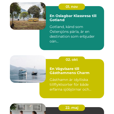
01. nov
En Oslagbar Klassresa till
Gotland
Gotland, känd som
Östersjöns pärla, är en
destination som erbjuder
oän...
02. okt
En Vägvisare till
Gästhamnens Charm
Gästhamn är idylliska
tillflyktsorter för både
erfarna sjöbjörnar och...
22. maj