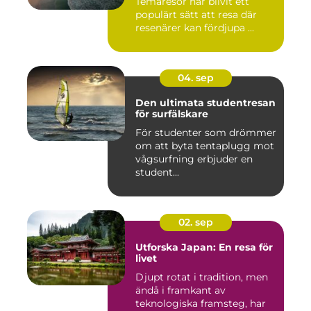
Temaresor har blivit ett
populärt sätt att resa där
resenärer kan fördjupa ...
04. sep
Den ultimata studentresan
för surfälskare
För studenter som drömmer
om att byta tentaplugg mot
vågsurfning erbjuder en
student...
02. sep
Utforska Japan: En resa för
livet
Djupt rotat i tradition, men
ändå i framkant av
teknologiska framsteg, har