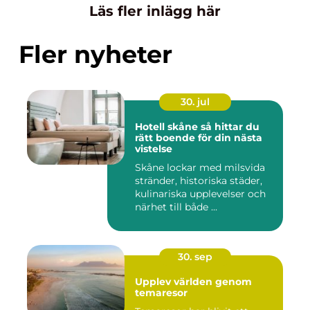
Läs fler inlägg här
Fler nyheter
30. jul
Hotell skåne så hittar du
rätt boende för din nästa
vistelse
Skåne lockar med milsvida
stränder, historiska städer,
kulinariska upplevelser och
närhet till både ...
30. sep
Upplev världen genom
temaresor