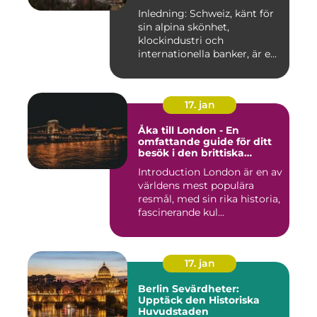
Historiska För- och
Inledning: Schweiz, känt för
Nackdelar
sin alpina skönhet,
klockindustri och
internationella banker, är en
pop...
17. jan
Åka till London - En
omfattande guide för ditt
besök i den brittiska
huvudstaden
Introduction London är en av
världens mest populära
resmål, med sin rika historia,
fascinerande kul...
17. jan
Berlin Sevärdheter:
Upptäck den Historiska
Huvudstaden