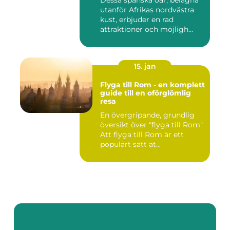
Dessa spanska öar, belägna
utanför Afrikas nordvästra
kust, erbjuder en rad
attraktioner och möjligh...
15. jan
Flyga till Rom - en komplett
guide till en oförglömlig
resa
En övergripande, grundlig
översikt över "flyga till Rom"
Att flyga till Rom är ett
populärt sätt at...