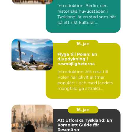
Introduktion: Berlin, den
historiska huvudstaden i
Tyskland, är en stad som bär
på ett rikt kulturar...
16. jan
Flyga till Polen: En
djupdykning i
resmöjligheterna
Introduktion: Att resa till
Polen har blivit alltmer
populärt i och med landets
mångfaldiga attrakti...
16. jan
Att Utforska Tyskland: En
Komplett Guide för
Resenärer