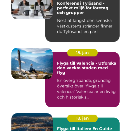
Konferens i Tylösand -
perfekt miljö för företag
och grupper
Nestlat längst den svenska
västkustens stränder finner
du Tylösand, en pärl...
18. jan
Flyga till Valencia - Utforska
den vackra staden med
flyg
En övergripande, grundlig
översikt över "flyga till
valencia" Valencia är en livlig
och historisk s...
18. jan
Flyga till Italien: En Guide