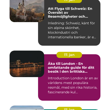
Att Flyga till Schweiz: En
Översikt av
Resemöjligheter och
Historiska För- och
Inledning: Schweiz, känt för
Nackdelar
sin alpina skönhet,
klockindustri och
internationella banker, är en
pop...
17. jan
Åka till London - En
omfattande guide för ditt
besök i den brittiska
huvudstaden
Introduction London är en av
världens mest populära
resmål, med sin rika historia,
fascinerande kul...
17. jan