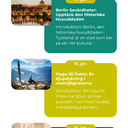
Berlin Sevärdheter:
Upptäck den Historiska
Huvudstaden
Introduktion: Berlin, den
historiska huvudstaden i
Tyskland, är en stad som bär
på ett rikt kulturar...
16. jan
Flyga till Polen: En
djupdykning i
resmöjligheterna
Introduktion: Att resa till
Polen har blivit alltmer
populärt i och med landets
mångfaldiga attrakti...
16. jan