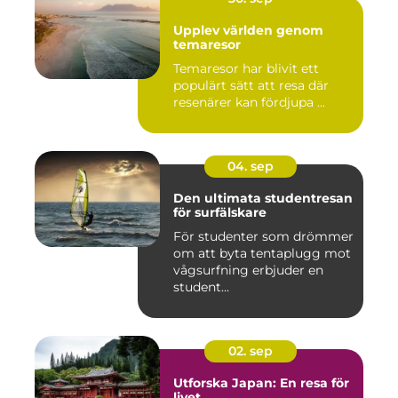
Upplev världen genom
temaresor
Temaresor har blivit ett
populärt sätt att resa där
resenärer kan fördjupa ...
04. sep
Den ultimata studentresan
för surfälskare
För studenter som drömmer
om att byta tentaplugg mot
vågsurfning erbjuder en
student...
02. sep
Utforska Japan: En resa för
livet