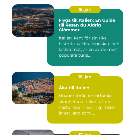
18. jan
Flyga till Italien: En Guide
till Resan du Aldrig
Glömmer
Italien, känt för sin rika
historia, vackra landskap och
läckra mat, är en av de mest
populära turis...
18. jan
Åka till Italien
Huvudrubrik: Att utforska
skönheten i Italien på din
nästa resa Inledning: Italien
är ett land som ...
17. jan