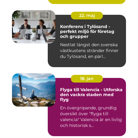
22. maj
Konferens i Tylösand -
perfekt miljö för företag
och grupper
Nestlat längst den svenska
västkustens stränder finner
du Tylösand, en pärl...
18. jan
Flyga till Valencia - Utforska
den vackra staden med
flyg
En övergripande, grundlig
översikt över "flyga till
valencia" Valencia är en livlig
och historisk s...