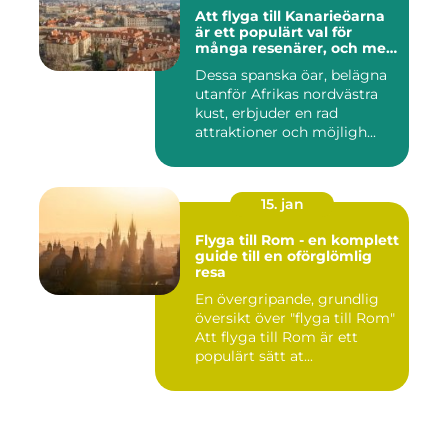
Att flyga till Kanarieöarna
är ett populärt val för
många resenärer, och med
goda skäl
Dessa spanska öar, belägna
utanför Afrikas nordvästra
kust, erbjuder en rad
attraktioner och möjligh...
15. jan
Flyga till Rom - en komplett
guide till en oförglömlig
resa
En övergripande, grundlig
översikt över "flyga till Rom"
Att flyga till Rom är ett
populärt sätt at...