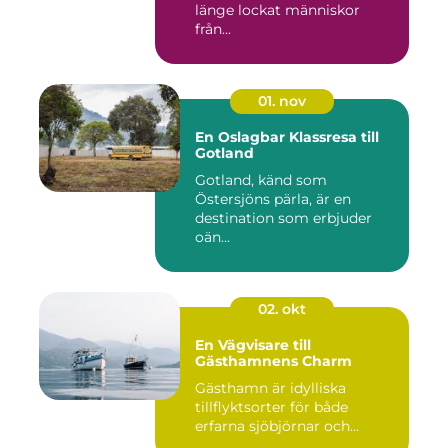
länge lockat människor
från...
01. nov
En Oslagbar Klassresa till
Gotland
Gotland, känd som
Östersjöns pärla, är en
destination som erbjuder
oän...
02. okt
En Vägvisare till
Gästhamnens Charm
Gästhamn är idylliska
tillflyktsorter för både
erfarna sjöbjörnar och...