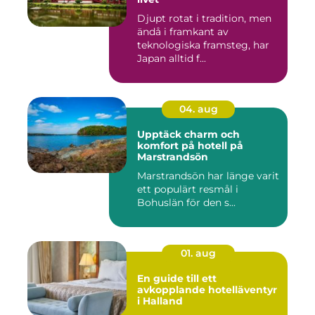
Djupt rotat i tradition, men
ändå i framkant av
teknologiska framsteg, har
Japan alltid f...
04. aug
Upptäck charm och
komfort på hotell på
Marstrandsön
Marstrandsön har länge varit
ett populärt resmål i
Bohuslän för den s...
01. aug
En guide till ett
avkopplande hotelläventyr
i Halland