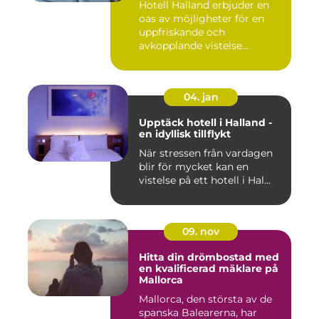
Hotell Halland erbjuder en
oas av möjligheter för en
uppfriskande och
avkopplande vistelse...
04. jan
Upptäck hotell i Halland -
en idyllisk tillflykt
När stressen från vardagen
blir för mycket kan en
vistelse på ett hotell i Hal...
09. nov
Hitta din drömbostad med
en kvalificerad mäklare på
Mallorca
Mallorca, den största av de
spanska Balearerna, har