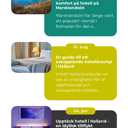
komfort på hotell på
Marstrandsön
Marstrandsön har länge varit
ett populärt resmål i
Bohuslän för den s...
01. aug
En guide till ett
avkopplande hotelläventyr
i Halland
Hotell Halland erbjuder en
oas av möjligheter för en
uppfriskande och
avkopplande vistelse...
04. jan
Upptäck hotell i Halland -
en idyllisk tillflykt