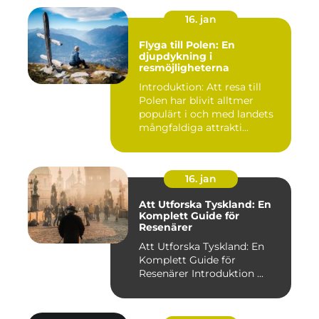
16. jan
Flyga till Polen: En
djupdykning i
resmöjligheterna
Introduktion: Att resa till
Polen har blivit alltmer
populärt i och med landets
mångfaldiga attrakti...
16. jan
Att Utforska Tyskland: En
Komplett Guide för
Resenärer
Att Utforska Tyskland: En
Komplett Guide för
Resenärer Introduktion ...