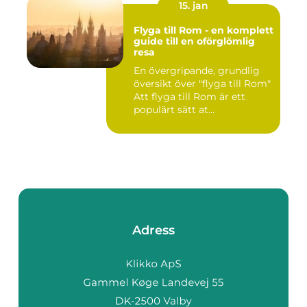
15. jan
Flyga till Rom - en komplett
guide till en oförglömlig
resa
En övergripande, grundlig
översikt över "flyga till Rom"
Att flyga till Rom är ett
populärt sätt at...
Adress