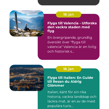
18. jan
Flyga till Valencia - Utforska
den vackra staden med
flyg
En övergripande, grundlig
översikt över "flyga till
valencia" Valencia är en livlig
och historisk s...
18. jan
Flyga till Italien: En Guide
till Resan du Aldrig
Glömmer
Italien, känt för sin rika
historia, vackra landskap och
läckra mat, är en av de mest
populära turis...