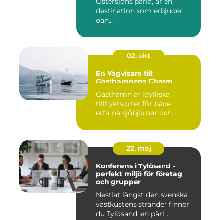
Östersjöns pärla, är en
destination som erbjuder
oän...
02. okt
En Vägvisare till
Gästhamnens Charm
Gästhamn är idylliska
tillflyktsorter för både
erfarna sjöbjörnar och...
22. maj
Konferens i Tylösand -
perfekt miljö för företag
och grupper
Nestlat längst den svenska
västkustens stränder finner
du Tylösand, en pärl...