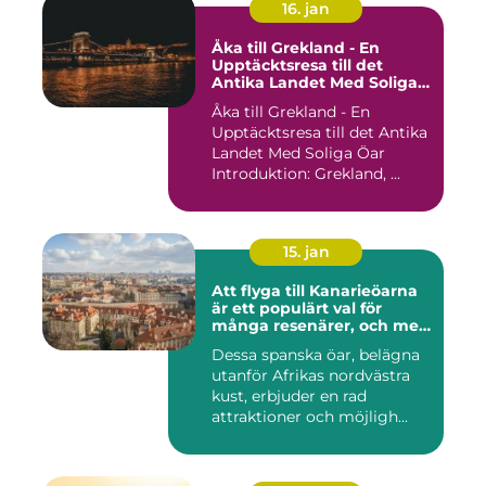
16. jan
Åka till Grekland - En
Upptäcktsresa till det
Antika Landet Med Soliga
Öar
Åka till Grekland - En
Upptäcktsresa till det Antika
Landet Med Soliga Öar
Introduktion: Grekland, ...
15. jan
Att flyga till Kanarieöarna
är ett populärt val för
många resenärer, och med
goda skäl
Dessa spanska öar, belägna
utanför Afrikas nordvästra
kust, erbjuder en rad
attraktioner och möjligh...