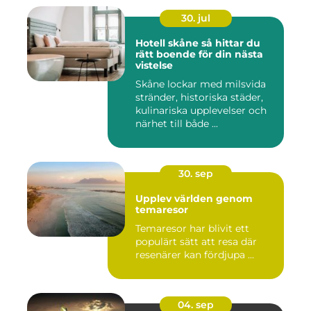
30. jul
Hotell skåne så hittar du
rätt boende för din nästa
vistelse
Skåne lockar med milsvida
stränder, historiska städer,
kulinariska upplevelser och
närhet till både ...
30. sep
Upplev världen genom
temaresor
Temaresor har blivit ett
populärt sätt att resa där
resenärer kan fördjupa ...
04. sep