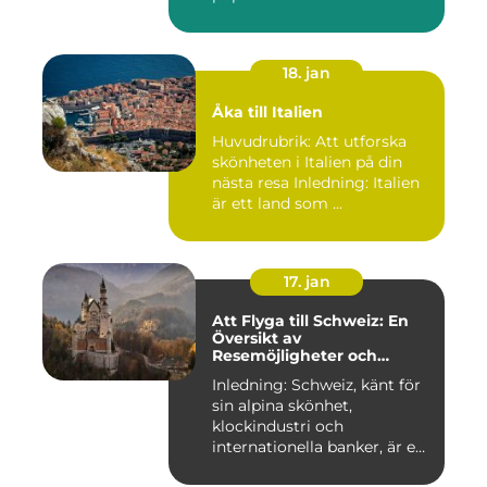
18. jan
Åka till Italien
Huvudrubrik: Att utforska
skönheten i Italien på din
nästa resa Inledning: Italien
är ett land som ...
17. jan
Att Flyga till Schweiz: En
Översikt av
Resemöjligheter och
Historiska För- och
Inledning: Schweiz, känt för
Nackdelar
sin alpina skönhet,
klockindustri och
internationella banker, är en
pop...