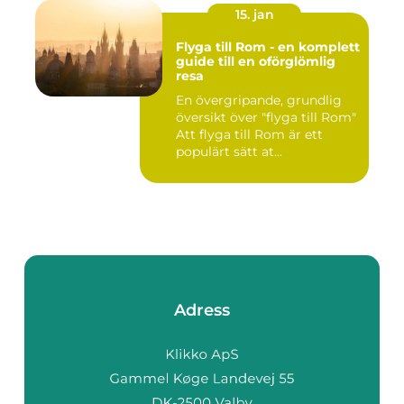
15. jan
Flyga till Rom - en komplett
guide till en oförglömlig
resa
En övergripande, grundlig
översikt över "flyga till Rom"
Att flyga till Rom är ett
populärt sätt at...
Adress