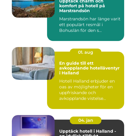
Upptäck charm och
komfort på hotell på
Marstrandsön
Marstrandsön har länge varit
ett populärt resmål i
Bohuslän för den s...
01. aug
En guide till ett
avkopplande hotelläventyr
i Halland
Hotell Halland erbjuder en
oas av möjligheter för en
uppfriskande och
avkopplande vistelse...
04. jan
Upptäck hotell i Halland -
en idyllisk tillflykt