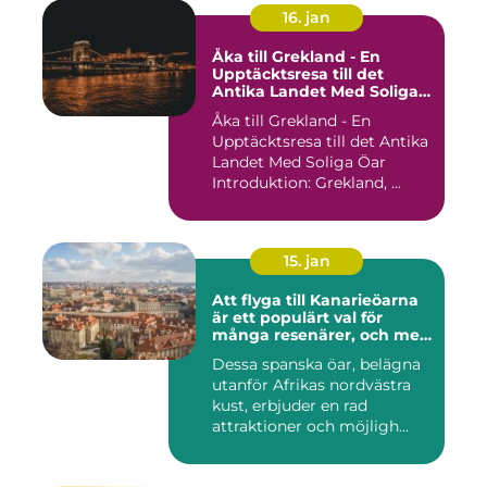
16. jan
Åka till Grekland - En
Upptäcktsresa till det
Antika Landet Med Soliga
Öar
Åka till Grekland - En
Upptäcktsresa till det Antika
Landet Med Soliga Öar
Introduktion: Grekland, ...
15. jan
Att flyga till Kanarieöarna
är ett populärt val för
många resenärer, och med
goda skäl
Dessa spanska öar, belägna
utanför Afrikas nordvästra
kust, erbjuder en rad
attraktioner och möjligh...