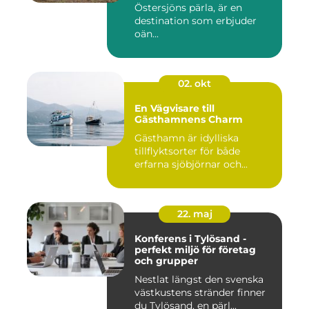
Östersjöns pärla, är en
destination som erbjuder
oän...
02. okt
En Vägvisare till
Gästhamnens Charm
Gästhamn är idylliska
tillflyktsorter för både
erfarna sjöbjörnar och...
22. maj
Konferens i Tylösand -
perfekt miljö för företag
och grupper
Nestlat längst den svenska
västkustens stränder finner
du Tylösand, en pärl...