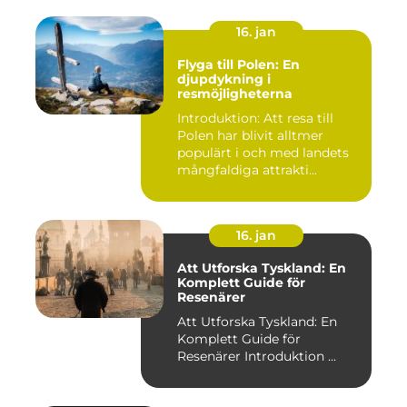
16. jan
Flyga till Polen: En
djupdykning i
resmöjligheterna
Introduktion: Att resa till
Polen har blivit alltmer
populärt i och med landets
mångfaldiga attrakti...
16. jan
Att Utforska Tyskland: En
Komplett Guide för
Resenärer
Att Utforska Tyskland: En
Komplett Guide för
Resenärer Introduktion ...