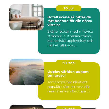
30. jul
Hotell skåne så hittar du
rätt boende för din nästa
vistelse
Skåne lockar med milsvida
stränder, historiska städer,
kulinariska upplevelser och
närhet till både ...
30. sep
Upplev världen genom
temaresor
Temaresor har blivit ett
populärt sätt att resa där
resenärer kan fördjupa ...
04. sep