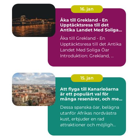
16. jan
Åka till Grekland - En
Upptäcktsresa till det
Antika Landet Med Soliga
Öar
Åka till Grekland - En
Upptäcktsresa till det Antika
Landet Med Soliga Öar
Introduktion: Grekland, ...
15. jan
Att flyga till Kanarieöarna
är ett populärt val för
många resenärer, och med
goda skäl
Dessa spanska öar, belägna
utanför Afrikas nordvästra
kust, erbjuder en rad
attraktioner och möjligh...