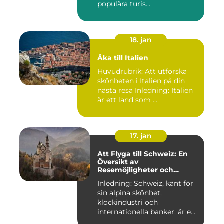
populära turis...
18. jan
Åka till Italien
Huvudrubrik: Att utforska
skönheten i Italien på din
nästa resa Inledning: Italien
är ett land som ...
17. jan
Att Flyga till Schweiz: En
Översikt av
Resemöjligheter och
Historiska För- och
Inledning: Schweiz, känt för
Nackdelar
sin alpina skönhet,
klockindustri och
internationella banker, är en
pop...