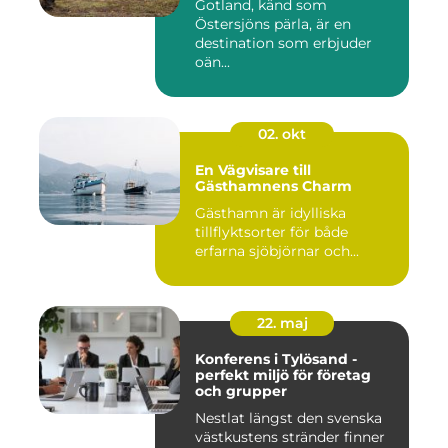
Gotland, känd som
Östersjöns pärla, är en
destination som erbjuder
oän...
02. okt
En Vägvisare till
Gästhamnens Charm
Gästhamn är idylliska
tillflyktsorter för både
erfarna sjöbjörnar och...
22. maj
Konferens i Tylösand -
perfekt miljö för företag
och grupper
Nestlat längst den svenska
västkustens stränder finner