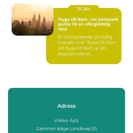
15. jan
Flyga till Rom - en komplett
guide till en oförglömlig
resa
En övergripande, grundlig
översikt över "flyga till Rom"
Att flyga till Rom är ett
populärt sätt at...
Adress