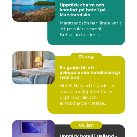
Upptäck charm och
komfort på hotell på
Marstrandsön
Marstrandsön har länge varit
ett populärt resmål i
Bohuslän för den s...
01. aug
En guide till ett
avkopplande hotelläventyr
i Halland
Hotell Halland erbjuder en
oas av möjligheter för en
uppfriskande och
avkopplande vistelse...
04. jan
Upptäck hotell i Halland -