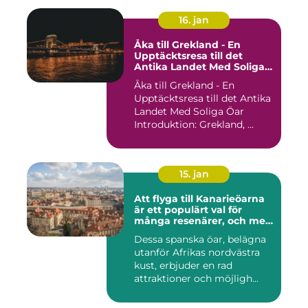
16. jan
Åka till Grekland - En
Upptäcktsresa till det
Antika Landet Med Soliga
Öar
Åka till Grekland - En
Upptäcktsresa till det Antika
Landet Med Soliga Öar
Introduktion: Grekland, ...
15. jan
Att flyga till Kanarieöarna
är ett populärt val för
många resenärer, och med
goda skäl
Dessa spanska öar, belägna
utanför Afrikas nordvästra
kust, erbjuder en rad
attraktioner och möjligh...