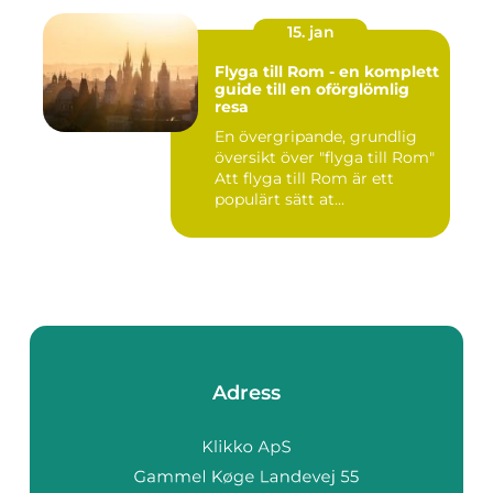
15. jan
Flyga till Rom - en komplett
guide till en oförglömlig
resa
En övergripande, grundlig
översikt över "flyga till Rom"
Att flyga till Rom är ett
populärt sätt at...
Adress