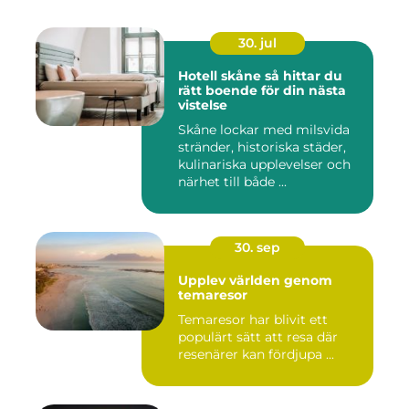
30. jul
Hotell skåne så hittar du
rätt boende för din nästa
vistelse
Skåne lockar med milsvida
stränder, historiska städer,
kulinariska upplevelser och
närhet till både ...
30. sep
Upplev världen genom
temaresor
Temaresor har blivit ett
populärt sätt att resa där
resenärer kan fördjupa ...