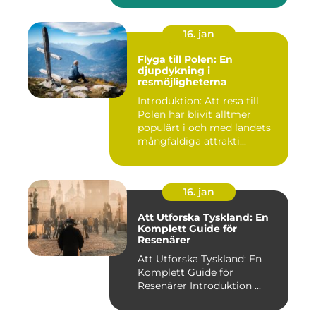
16. jan
Flyga till Polen: En
djupdykning i
resmöjligheterna
Introduktion: Att resa till
Polen har blivit alltmer
populärt i och med landets
mångfaldiga attrakti...
16. jan
Att Utforska Tyskland: En
Komplett Guide för
Resenärer
Att Utforska Tyskland: En
Komplett Guide för
Resenärer Introduktion ...