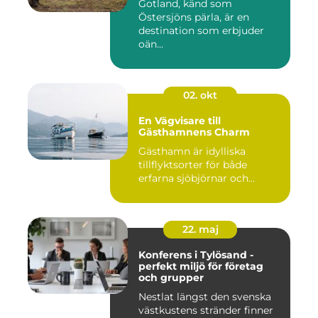
Gotland, känd som
Östersjöns pärla, är en
destination som erbjuder
oän...
02. okt
En Vägvisare till
Gästhamnens Charm
Gästhamn är idylliska
tillflyktsorter för både
erfarna sjöbjörnar och...
22. maj
Konferens i Tylösand -
perfekt miljö för företag
och grupper
Nestlat längst den svenska
västkustens stränder finner