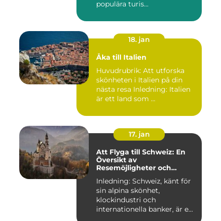
populära turis...
18. jan
Åka till Italien
Huvudrubrik: Att utforska
skönheten i Italien på din
nästa resa Inledning: Italien
är ett land som ...
17. jan
Att Flyga till Schweiz: En
Översikt av
Resemöjligheter och
Historiska För- och
Inledning: Schweiz, känt för
Nackdelar
sin alpina skönhet,
klockindustri och
internationella banker, är en
pop...