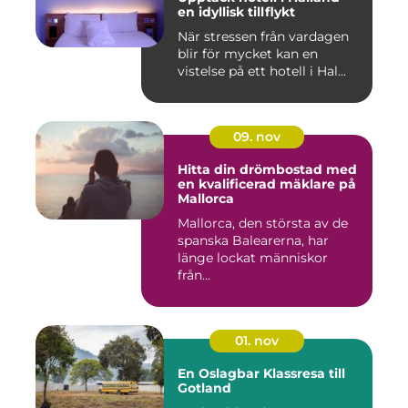
en idyllisk tillflykt
När stressen från vardagen
blir för mycket kan en
vistelse på ett hotell i Hal...
09. nov
Hitta din drömbostad med
en kvalificerad mäklare på
Mallorca
Mallorca, den största av de
spanska Balearerna, har
länge lockat människor
från...
01. nov
En Oslagbar Klassresa till
Gotland