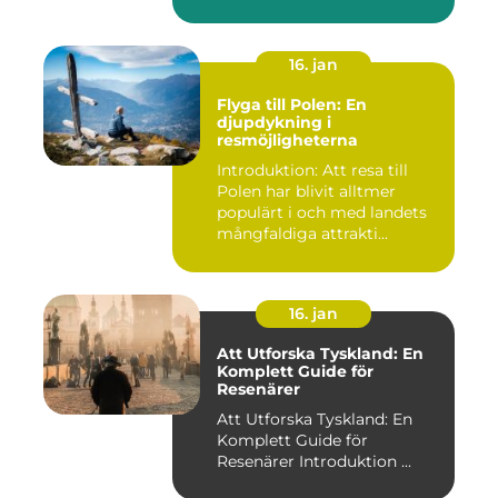
16. jan
Flyga till Polen: En
djupdykning i
resmöjligheterna
Introduktion: Att resa till
Polen har blivit alltmer
populärt i och med landets
mångfaldiga attrakti...
16. jan
Att Utforska Tyskland: En
Komplett Guide för
Resenärer
Att Utforska Tyskland: En
Komplett Guide för
Resenärer Introduktion ...