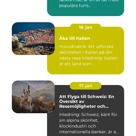
populära turis...
18. jan
Åka till Italien
Huvudrubrik: Att utforska
skönheten i Italien på din
nästa resa Inledning: Italien
är ett land som ...
17. jan
Att Flyga till Schweiz: En
Översikt av
Resemöjligheter och
Historiska För- och
Inledning: Schweiz, känt för
Nackdelar
sin alpina skönhet,
klockindustri och
internationella banker, är en