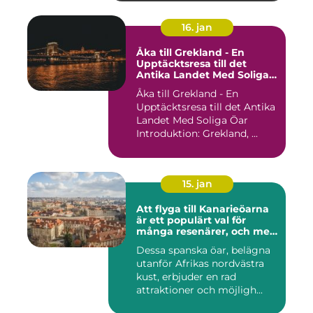
16. jan
Åka till Grekland - En
Upptäcktsresa till det
Antika Landet Med Soliga
Öar
Åka till Grekland - En
Upptäcktsresa till det Antika
Landet Med Soliga Öar
Introduktion: Grekland, ...
15. jan
Att flyga till Kanarieöarna
är ett populärt val för
många resenärer, och med
goda skäl
Dessa spanska öar, belägna
utanför Afrikas nordvästra
kust, erbjuder en rad
attraktioner och möjligh...