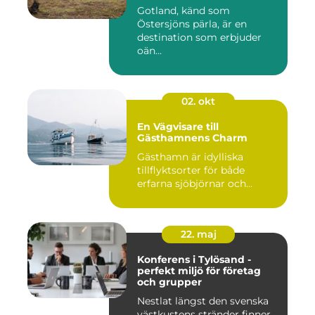
Gotland, känd som
Östersjöns pärla, är en
destination som erbjuder
oän...
02. okt
En Vägvisare till
Gästhamnens Charm
Gästhamn är idylliska
tillflyktsorter för både
erfarna sjöbjörnar och...
22. maj
Konferens i Tylösand -
perfekt miljö för företag
och grupper
Nestlat längst den svenska
västkustens stränder finner