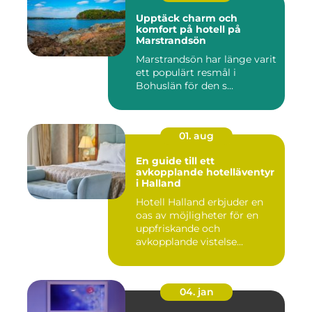
Upptäck charm och
komfort på hotell på
Marstrandsön
Marstrandsön har länge varit
ett populärt resmål i
Bohuslän för den s...
01. aug
En guide till ett
avkopplande hotelläventyr
i Halland
Hotell Halland erbjuder en
oas av möjligheter för en
uppfriskande och
avkopplande vistelse...
04. jan