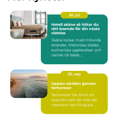
30. jul
Hotell skåne så hittar du
rätt boende för din nästa
vistelse
Skåne lockar med milsvida
stränder, historiska städer,
kulinariska upplevelser och
närhet till både ...
30. sep
Upplev världen genom
temaresor
Temaresor har blivit ett
populärt sätt att resa där
resenärer kan fördjupa ...