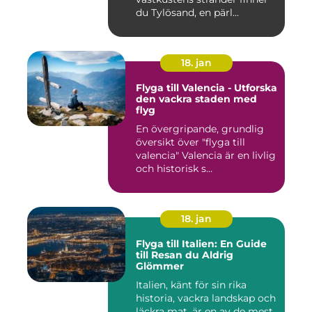
du Tylösand, en pärl...
18. jan
Flyga till Valencia - Utforska
den vackra staden med
flyg
En övergripande, grundlig
översikt över "flyga till
valencia" Valencia är en livlig
och historisk s...
18. jan
Flyga till Italien: En Guide
till Resan du Aldrig
Glömmer
Italien, känt för sin rika
historia, vackra landskap och
läckra mat, är en av de mest