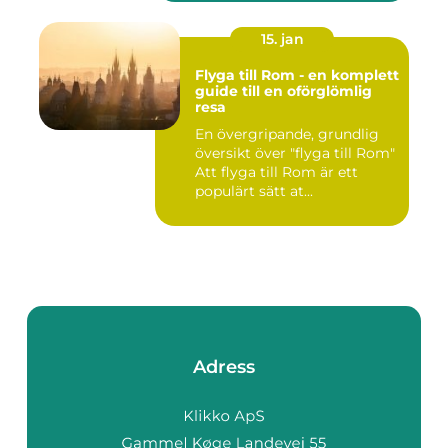
15. jan
Flyga till Rom - en komplett
guide till en oförglömlig
resa
En övergripande, grundlig
översikt över "flyga till Rom"
Att flyga till Rom är ett
populärt sätt at...
Adress